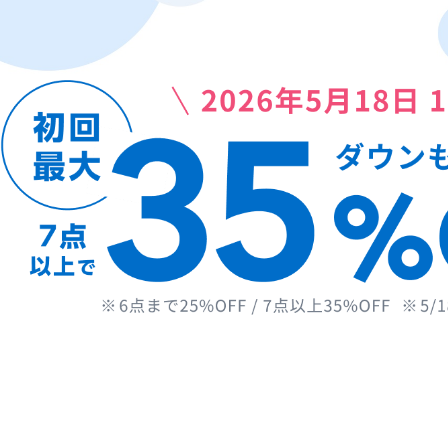
ニ
ン
グ
は
リ
ネ
ッ
ト