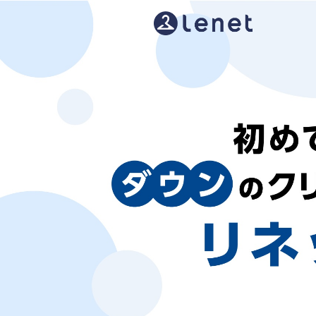
初
め
て
の
ダ
ウ
ン
の
ク
リ
ー