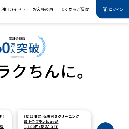
ご利用ガイド
お客様の声
よくあるご質問
ログイン
ラクちんに。
ング
【法人クリーニング】全国対応
最短2日後納品、集荷と配達の場所や
日時を自由に選べます