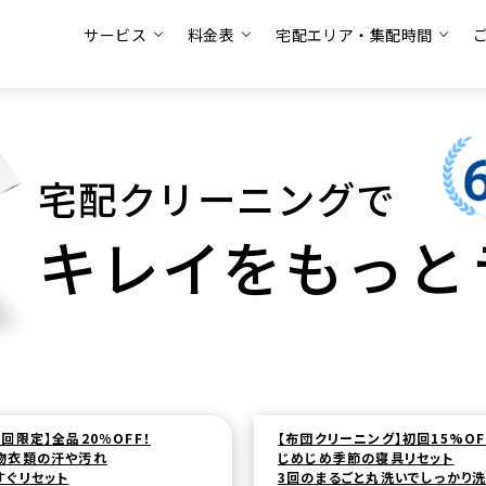
サービス
料金表
宅配エリア・集配時間
宅配クリーニングで
キレイをもっと
【布団クリーニング】初回15%OFF！
【初回限定】保管付きクリーニ
じめじめ季節の寝具リセット
最上位プランluxeが
3回のまるごと丸洗いでしっかり洗浄
1,100円（税込）OFF