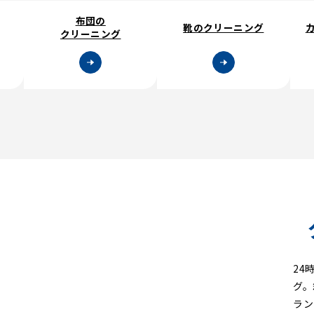
布団の
靴のクリーニング
クリーニング
【初回限定】全品20%OFF
24
グ。
ラン