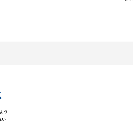
ス
よう
洗い