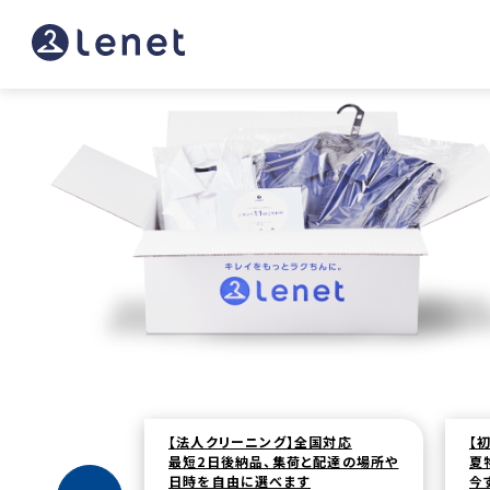
グ】全国対応
【初回限定】全品20％OFF！
集荷と配達の場所や
夏物衣類の汗や汚れ
べます
今すぐリセット