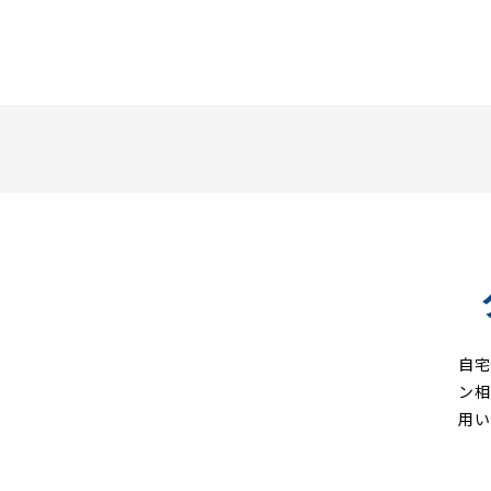
自宅
ン相
用い