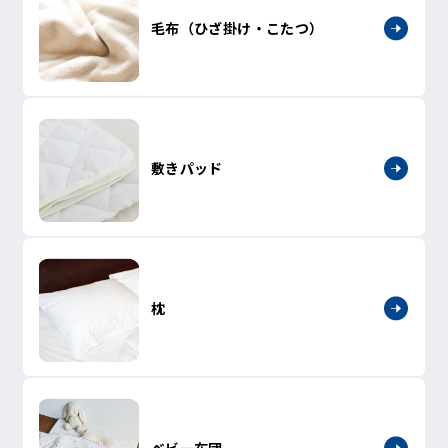
毛布（ひざ掛け・こたつ）
敷きパッド
枕
ベビー布団