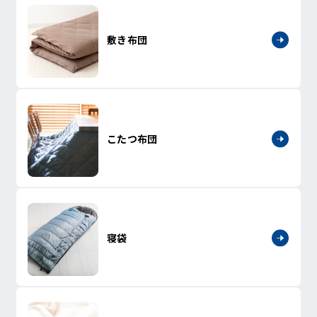
敷き布団
こたつ布団
寝袋