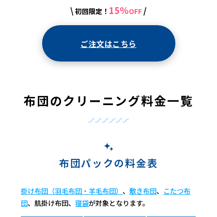
15%
\
/
初回限定！
OFF
ご注文はこちら
布団のクリーニング料金一覧
布団パックの料金表
掛け布団（羽毛布団・羊毛布団）
、
敷き布団
、
こたつ布
団
、肌掛け布団、
寝袋
が対象となります。