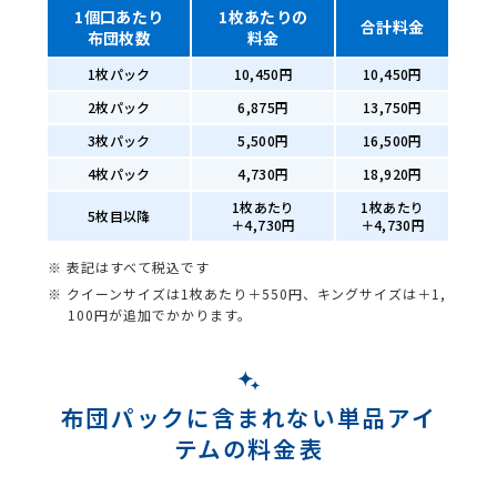
1個口あたり
1枚あたりの
合計料金
布団枚数
料金
1枚パック
10,450円
10,450円
2枚パック
6,875円
13,750円
3枚パック
5,500円
16,500円
4枚パック
4,730円
18,920円
1枚あたり
1枚あたり
5枚目以降
＋4,730円
＋4,730円
※ 表記はすべて税込です
※ クイーンサイズは1枚あたり＋550円、キングサイズは＋1,
100円が追加でかかります。
布団パックに含まれない単品アイ
テムの料金表