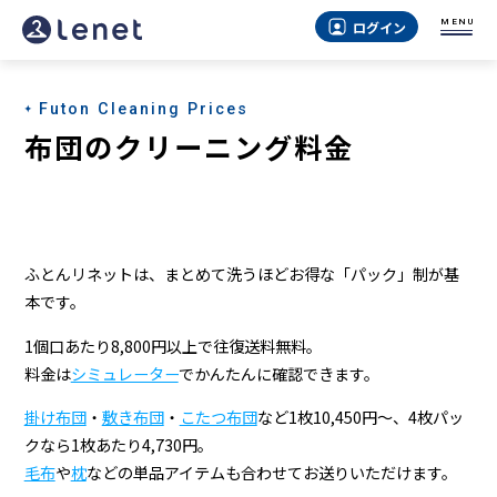
MENU
ログイン
Futon Cleaning Prices
布団のクリーニング料金
ふとんリネットは、まとめて洗うほどお得な「パック」制が基
本です。
1個口あたり8,800円以上で往復送料無料。
料金は
シミュレーター
でかんたんに確認できます。
掛け布団
・
敷き布団
・
こたつ布団
など1枚10,450円〜、4枚パッ
クなら1枚あたり4,730円。
毛布
や
枕
などの単品アイテムも合わせてお送りいただけます。