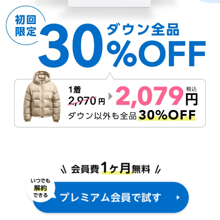
な
ら
リ
ネ
ッ
ト