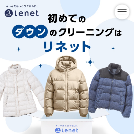
ダ
ウ
ン
の
宅
配
ク
リ
ー
ニ
ン
グ