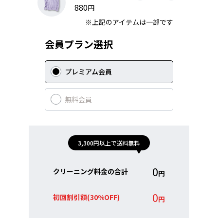
880
円
※上記のアイテムは一部です
会員プラン選択
プレミアム会員
無料会員
3,300円以上で
送料無料
0
クリーニング料金の合計
円
0
初回割引額
(
30%OFF
)
円