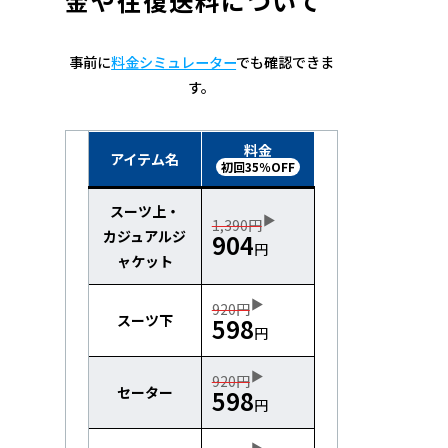
金や往復送料について
事前に
料金シミュレーター
でも確認できま
す。
料金
アイテム名
初回35％OFF
スーツ上・
1,390円
カジュアルジ
904
円
ャケット
920円
スーツ下
598
円
920円
セーター
598
円