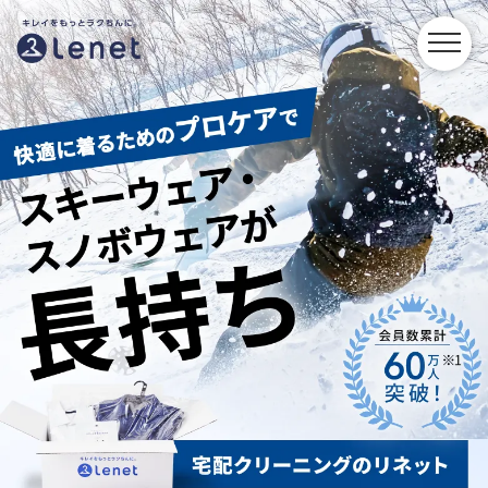
着
物・
振
袖
の
宅
配
ク
リ
ー
ニ
ン