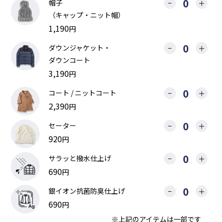
帽子
−
＋
（キャップ・ニット帽）
1,190
円
ダウンジャケット・
−
＋
ダウンコート
3,190
円
コート / ニットコート
−
＋
2,390
円
セーター
−
＋
920
円
サラッと撥水仕上げ
−
＋
690
円
銀イオン抗菌防臭仕上げ
−
＋
690
円
※上記のアイテムは一部です