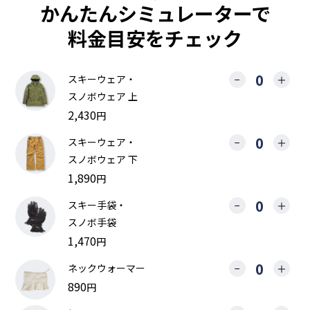
かんたんシミュレーター
で
料金目安をチェック
スキーウェア・
−
＋
スノボウェア 上
2,430
円
スキーウェア・
−
＋
スノボウェア 下
1,890
円
スキー手袋・
−
＋
スノボ手袋
1,470
円
ネックウォーマー
−
＋
890
円