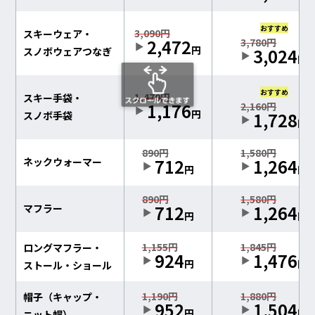
おすすめ
3,090円
スキーウェア・
2,472
3,780円
円
3,024
スノボウェアつなぎ
円
おすすめ
1,470円
スキー手袋・
1,176
2,160円
円
1,728
スノボ手袋
円
890円
1,580円
712
1,264
ネックウォーマー
円
円
890円
1,580円
712
1,264
マフラー
円
円
1,155円
1,845円
ロングマフラー・
924
1,476
円
円
ストール・ショール
1,190円
1,880円
帽子（キャップ・
952
1,504
円
円
ニット帽）