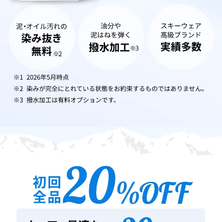
グ
な
ら
リ
ネ
ッ
ト