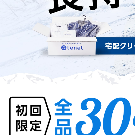
ン
グ
な
ら
リ
ネ
ッ
ト