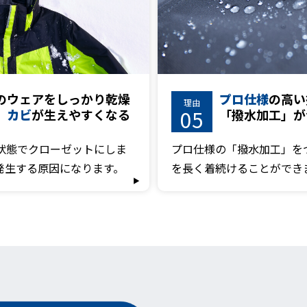
のウェアを
しっかり乾燥
プロ仕様
の高い
理由
05
、
カビ
が生えやすくなる
「撥水加工」が
状態でクローゼットにしま
プロ仕様の「撥水加工」を
発生する原因になります。
を長く着続けることができ