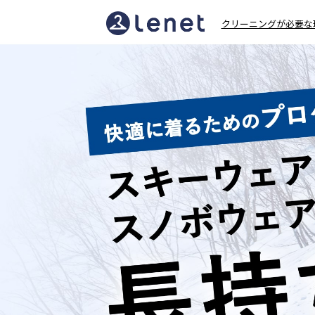
着
クリーニングが必要な
物・
振
袖
の
宅
配
ク
リ
ー
ニ