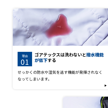
ゴアテックスは洗わないと
撥水機能
理由
01
が低下
する
せっかくの防水や湿気を逃す機能が発揮されなく
なってしまいます。