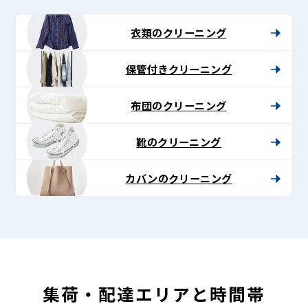
-
Lenet〈リ
衣類のクリーニング
ネ
保管付きクリーニング
ッ
ト〉
布団のクリーニング
靴のクリーニング
カバンのクリーニング
集荷・配達エリアと時間帯