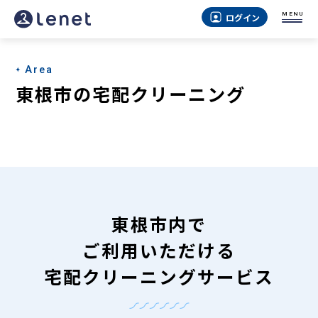
東
MENU
ログイン
根
市
Area
の
東根市の宅配クリーニング
宅
配
ク
リ
ー
東根市内で
ニ
ご利用いただける
ン
宅配クリーニングサービス
グ