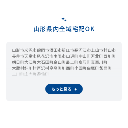
山形県内全域宅配OK
山形市
米沢市
鶴岡市
酒田市
新庄市
寒河江市
上山市
村山市
長井市
天童市
尾花沢市
南陽市
山辺町
中山町
河北町
西川町
朝日町
大江町
大石田町
金山町
最上町
舟形町
真室川町
大蔵村
鮭川村
戸沢村
高畠町
川西町
小国町
白鷹町
飯豊町
三川町
庄内町
遊佐町
もっと見る