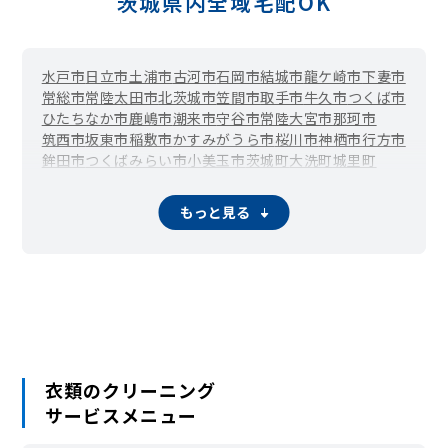
茨城県内全域宅配OK
水戸市
日立市
土浦市
古河市
石岡市
結城市
龍ケ崎市
下妻市
常総市
常陸太田市
北茨城市
笠間市
取手市
牛久市
つくば市
ひたちなか市
鹿嶋市
潮来市
守谷市
常陸大宮市
那珂市
筑西市
坂東市
稲敷市
かすみがうら市
桜川市
神栖市
行方市
鉾田市
つくばみらい市
小美玉市
茨城町
大洗町
城里町
東海村
大子町
美浦村
阿見町
河内町
八千代町
五霞町
境町
利根町
もっと見る
衣類のクリーニング
サービスメニュー