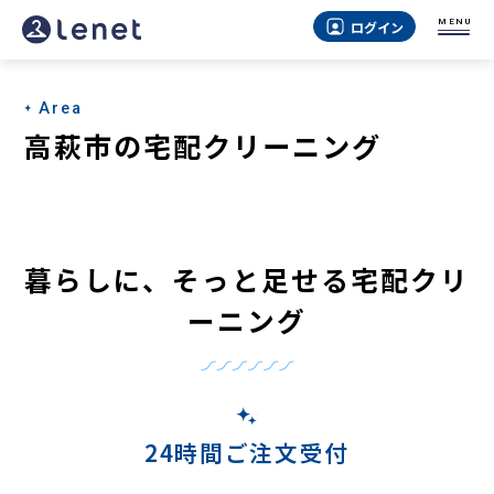
高
MENU
ログイン
萩
市
Area
の
高萩市の宅配クリーニング
宅
配
ク
暮らしに、そっと足せる宅配クリ
リ
ーニング
ー
ニ
ン
グ
24時間ご注文受付