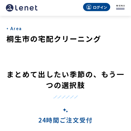
桐
MENU
ログイン
生
市
Area
の
桐生市の宅配クリーニング
宅
配
ク
まとめて出したい季節の、もう一
リ
つの選択肢
ー
ニ
ン
グ
24時間ご注文受付