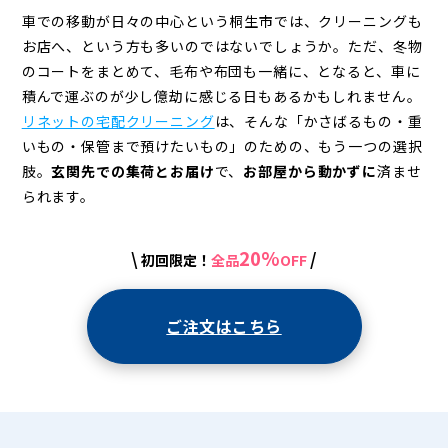
車での移動が日々の中心という桐生市では、クリーニングも
お店へ、という方も多いのではないでしょうか。ただ、冬物
のコートをまとめて、毛布や布団も一緒に、となると、車に
積んで運ぶのが少し億劫に感じる日もあるかもしれません。
リネットの宅配クリーニング
は、そんな「かさばるもの・重
いもの・保管まで預けたいもの」のための、もう一つの選択
肢。
玄関先での集荷とお届け
で、
お部屋から動かずに
済ませ
られます。
20%
\
/
初回限定！
全品
OFF
ご注文はこちら