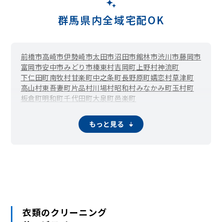
群馬県内全域宅配OK
前橋市
高崎市
伊勢崎市
太田市
沼田市
館林市
渋川市
藤岡市
富岡市
安中市
みどり市
榛東村
吉岡町
上野村
神流町
下仁田町
南牧村
甘楽町
中之条町
長野原町
嬬恋村
草津町
高山村
東吾妻町
片品村
川場村
昭和村
みなかみ町
玉村町
板倉町
明和町
千代田町
大泉町
邑楽町
もっと見る
衣類のクリーニング