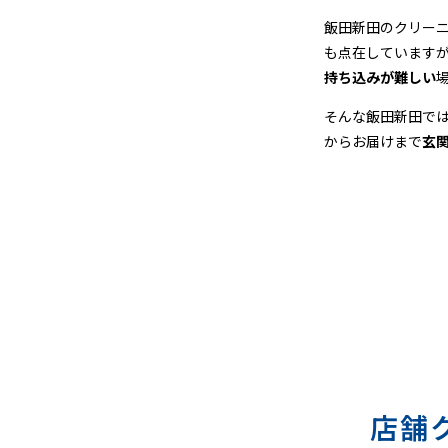
店
飯田新田のクリー
＆
も点在しています
持ち込みが難しい
宅
そんな飯田新田で
配
からお届けまで
玄
ク
リ
ー
ニ
ン
グ
店舗