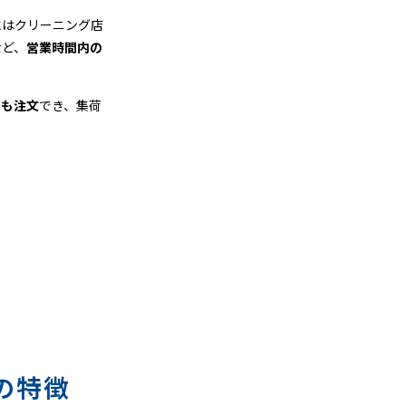
にはクリーニング店
など、
営業時間内の
でも注文
でき、集荷
の特徴