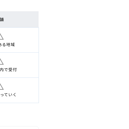
舗
ある地域
内で
受付
っていく