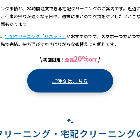
ニング事情と、
24時間注文できる
宅配クリーニングのご案内です。近辺
が、仕事の帰りが遅くなる日や、週末にまとめて衣類をケアしたいとき
場面もあります。
は、
宅配クリーニング「リネット」
がおすすめです。
スマホ一つでいつ
関先で完結
。持ち運びでかさばりがちな
衣替え
にも便利です。
20%
\
/
初回限定！
全品
OFF
ご注文はこちら
クリーニング・
宅配クリーニング