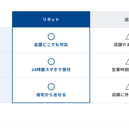
リネット
店
全国どこでも
対応
店舗の
24時間
スマホで受付
営業時間
自宅から
出せる
店舗に
持