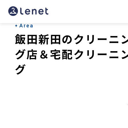
飯
田
新
Area
飯田新田のクリーニ
田
の
グ店＆宅配クリーニ
ク
グ
リ
ー
ニ
ン
グ