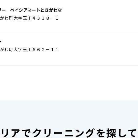
リー ベイシアマートときがわ店
がわ町大字玉川４３３８－１
ン
がわ町大字玉川６６２－１１
リアで
クリーニングを探し