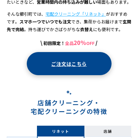
宅
たいときなど、
営業時間内の持ち込みが難しい
場面もあります。
配
そんな櫛引町では、
宅配クリーニング「リネット」
がおすすめ
ク
です。
スマホ一つでいつでも注文
でき、集荷からお届けまで
玄関
先で完結
。持ち運びでかさばりがちな
衣替え
にも便利です。
リ
ー
20%
\
/
初回限定！
全品
OFF
ニ
ご注文はこちら
ン
グ
店舗クリーニング・
宅配クリーニングの特徴
リネット
店舗