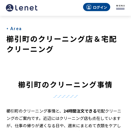
櫛
MENU
ログイン
引
町
Area
の
櫛引町のクリーニング店＆宅配
ク
クリーニング
リ
ー
ニ
櫛引町のクリーニング事情
ン
グ
店
櫛引町のクリーニング事情と、
24時間注文できる
宅配クリーニ
＆
ングのご案内です。近辺にはクリーニング店も点在しています
が、仕事の帰りが遅くなる日や、週末にまとめて衣類をケアし