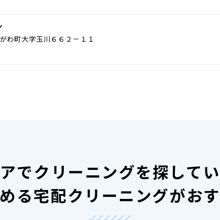
ン
がわ町大字玉川６６２－１１
アで
クリーニングを探して
める宅配クリーニングがお