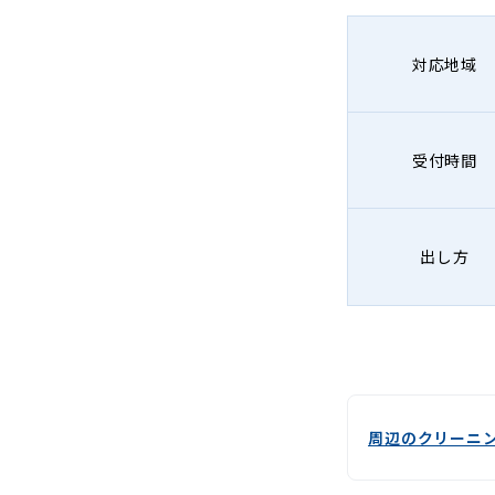
-
Lenet〈リ
対応地域
ネ
ッ
受付時間
ト〉
出し方
周辺のクリーニ