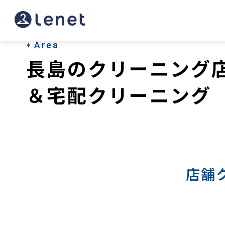
長
島
の
Area
長島のクリーニング
宅
配
＆宅配クリーニング
ク
リ
ー
ニ
店舗
ン
グ