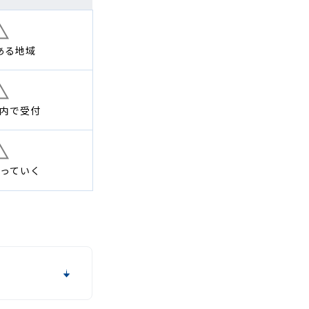
ある地域
内で
受付
っていく