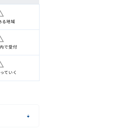
ある地域
内で
受付
っていく