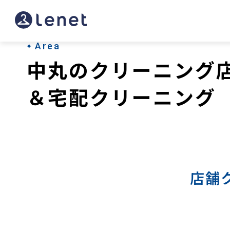
中
丸
の
Area
中丸のクリーニング
宅
配
＆宅配クリーニング
ク
リ
ー
ニ
店舗
ン
グ