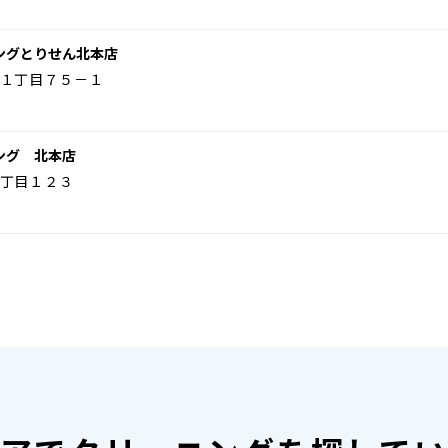
ングとりせん北本店
１丁目７５－１
ング 北本店
丁目１２３