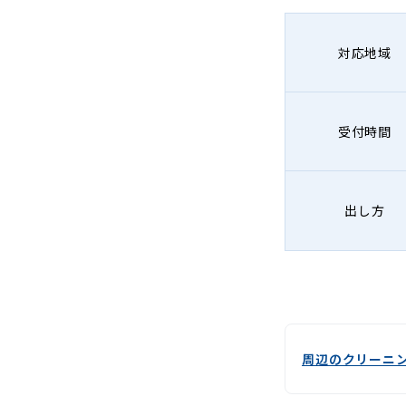
-
Lenet〈リ
対応地域
ネ
ッ
受付時間
ト〉
出し方
周辺のクリーニ