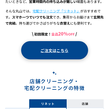
配
たいときなど、
営業時間内の持ち込みが難しい
場面もあります。
ク
そんな丸山では、
宅配クリーニング「リネット」
がおすすめで
リ
す。
スマホ一つでいつでも注文
でき、集荷からお届けまで
玄関先
で完結
。持ち運びでかさばりがちな
衣替え
にも便利です。
ー
ニ
20%
\
/
初回限定！
全品
OFF
ン
ご注文はこちら
グ
店舗クリーニング・
宅配クリーニングの特徴
リネット
店舗