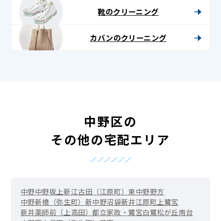
靴のクリーニング
カバンのクリーニング
中野区の
その他の宅配エリア
中野
中野坂上
新江古田（江原町）
東中野
野方
中野新橋（弥生町）
新中野
沼袋
新井
江原町
上鷺宮
新井薬師前（上高田）
都立家政・鷺宮
白鷺
松が丘
南台