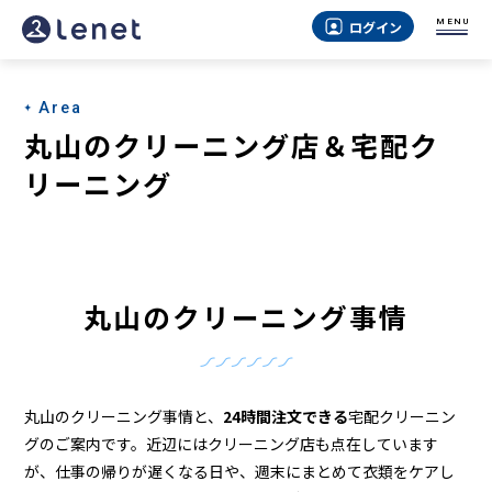
丸
MENU
ログイン
山
の
Area
ク
丸山のクリーニング店＆宅配ク
リ
リーニング
ー
ニ
ン
丸山のクリーニング事情
グ
店
＆
丸山のクリーニング事情と、
24時間注文できる
宅配クリーニン
宅
グのご案内です。近辺にはクリーニング店も点在しています
が、仕事の帰りが遅くなる日や、週末にまとめて衣類をケアし