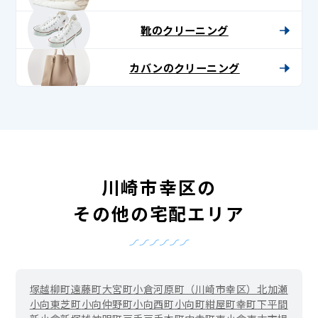
靴のクリーニング
カバンのクリーニング
川崎市幸区の
その他の宅配エリア
塚越
柳町
遠藤町
大宮町
小倉
河原町（川崎市幸区）
北加瀬
小向東芝町
小向仲野町
小向西町
小向町
紺屋町
幸町
下平間