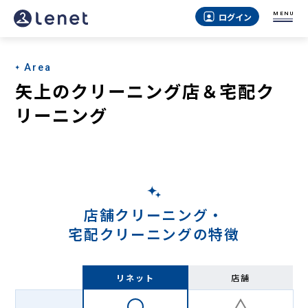
矢
MENU
ログイン
上
の
Area
宅
矢上のクリーニング店＆宅配ク
配
リーニング
ク
リ
ー
ニ
店舗クリーニング・
ン
宅配クリーニングの特徴
グ
-
リネット
店舗