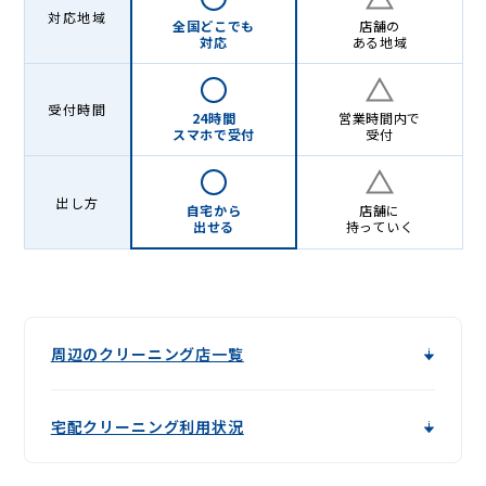
Lenet〈リ
対応地域
全国どこでも
店舗の
ネ
対応
ある地域
ッ
ト〉
受付時間
24時間
営業時間内で
スマホで受付
受付
出し方
自宅から
店舗に
出せる
持っていく
周辺のクリーニング店一覧
宅配クリーニング利用状況