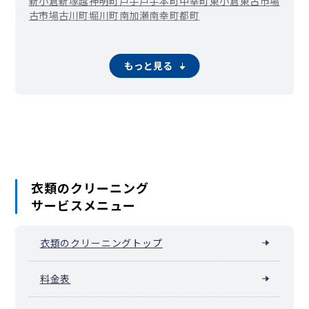
新小倉
新塚越
神明町
戸手
戸手本町
中幸町
東小倉
東古市場
古市場
古川町
堀川町
南加瀬
南幸町
都町
もっと見る
衣類のクリーニング
サービスメニュー
衣類のクリーニングトップ
料金表