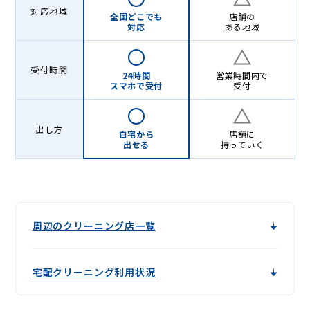
-
対応地域
全国どこでも
店舗の
Lenet〈リ
対応
ある地域
ネ
ッ
受付時間
24時間
営業時間内で
スマホで受付
受付
ト〉
出し方
自宅から
店舗に
出せる
持っていく
周辺のクリーニング店一覧
宅配クリーニング利用状況