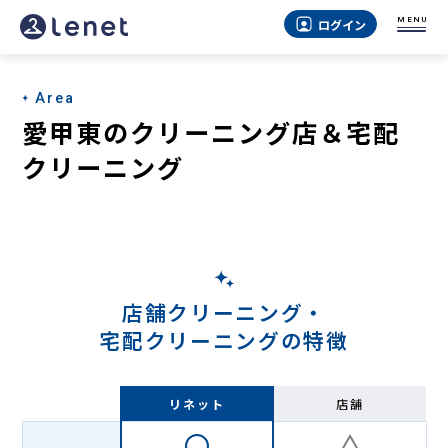
愛
MENU
ログイン
甲
東
Area
の
愛甲東のクリーニング店＆宅配
宅
クリーニング
配
ク
リ
ー
店舗クリーニング・
ニ
宅配クリーニングの特徴
ン
グ
リネット
店舗