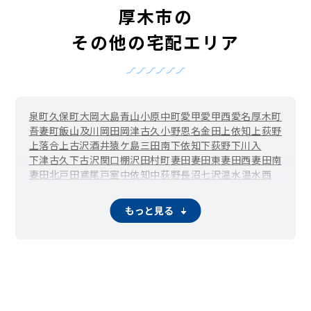
厚木市の
その他の宅配エリア
泉町
久保町
大岡
大島
青山
小原
中町
愛甲
愛甲西
愛名
厚木町
吾妻町
飯山
及川
岡田
岡津古久
小野
恩名
金田
上依知
上荻野
上落合
上古沢
酒井
猿ケ島
三田南
下依知
下荻野
下川入
下津古久
下古沢
関口
棚沢
田村町
妻田
妻田東
妻田西
妻田南
妻田北
戸田
鳶尾
戸室
中依知
中荻野
長沼
七沢
温水
温水西
船子
松枝
まつかげ台
水引
緑ケ丘
みはる野
宮の里
毛利台
森の里
森の里青山
森の里若宮
山際
大山
王子
本厚木
もっと見る