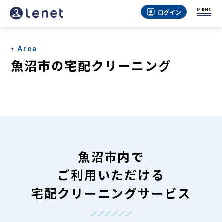
魚
MENU
ログイン
沼
市
Area
の
魚沼市の宅配クリーニング
宅
配
ク
リ
ー
魚沼市内で
ニ
ご利用いただける
ン
宅配クリーニングサービス
グ