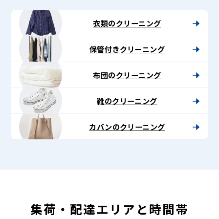
-
Lenet〈リ
衣類のクリーニング
ネ
保管付きクリーニング
ッ
ト〉
布団のクリーニング
靴のクリーニング
カバンのクリーニング
集荷・配達エリアと時間帯