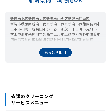
新潟県内全域宅配OK
新潟市北区
新潟市東区
新潟市中央区
新潟市江南区
新潟市秋葉区
新潟市南区
新潟市西区
新潟市西蒲区
長岡市
三条市
柏崎市
新発田市
小千谷市
加茂市
十日町市
見附市
村上市
燕市
糸魚川市
妙高市
五泉市
上越市
阿賀野市
佐渡市
南魚沼市
胎内市
聖籠町
弥彦村
田上町
阿賀町
出雲崎町
湯沢町
津南町
刈羽村
関川村
粟島浦村
もっと見る
衣類のクリーニング
サービスメニュー