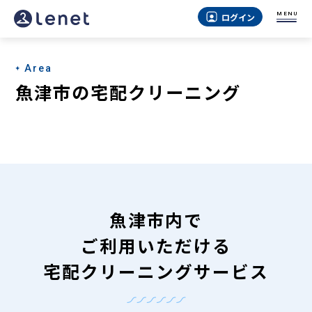
魚
MENU
ログイン
津
市
Area
の
魚津市の宅配クリーニング
宅
配
ク
リ
ー
魚津市内で
ニ
ご利用いただける
ン
宅配クリーニングサービス
グ