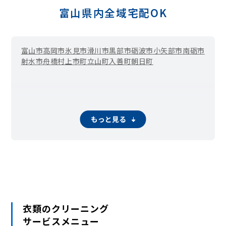
富山県内全域宅配OK
富山市
高岡市
氷見市
滑川市
黒部市
砺波市
小矢部市
南砺市
射水市
舟橋村
上市町
立山町
入善町
朝日町
もっと見る
衣類のクリーニング
サービスメニュー