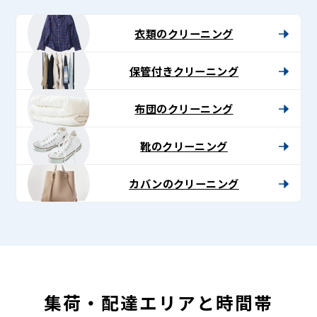
-
Lenet〈リ
衣類のクリーニング
ネ
保管付きクリーニング
ッ
ト〉
布団のクリーニング
靴のクリーニング
カバンのクリーニング
集荷・配達エリアと時間帯