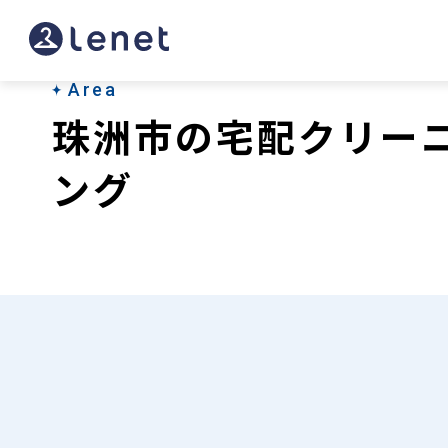
珠
洲
市
Area
珠洲市の宅配クリー
の
宅
ング
配
ク
リ
ー
ニ
ン