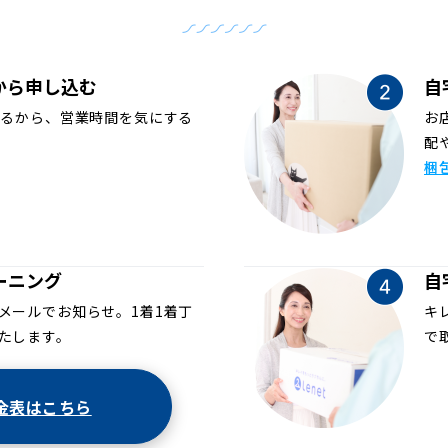
から申し込む
自
めるから、営業時間を気にする
お
配
梱
ーニング
自
メールでお知らせ。1着1着丁
キ
たします。
で
金表はこちら