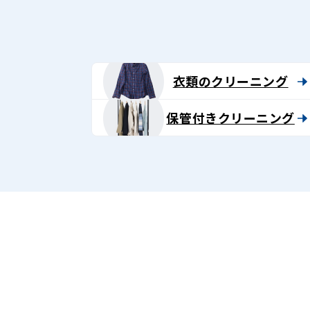
グ
-
Lenet〈リ
衣類のクリーニング
ネ
保管付きクリーニング
ッ
ト〉