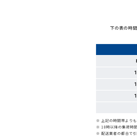
下の表の時間
1
1
1
※ 上記の時間帯より
※ 18時以降の集荷
※ 配送業者の都合で