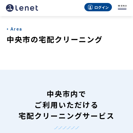
中
MENU
ログイン
央
市
Area
の
中央市の宅配クリーニング
宅
配
ク
リ
ー
中央市内で
ニ
ご利用いただける
ン
宅配クリーニングサービス
グ