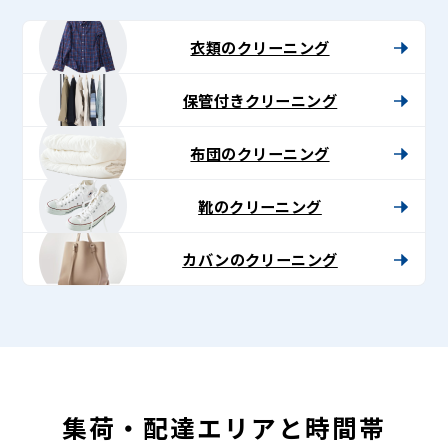
-
Lenet〈リ
衣類のクリーニング
ネ
保管付きクリーニング
ッ
ト〉
布団のクリーニング
靴のクリーニング
カバンのクリーニング
集荷・配達エリアと時間帯