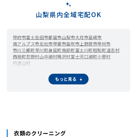
山梨県内全域宅配OK
甲府市
富士吉田市
都留市
山梨市
大月市
韮崎市
南アルプス市
北杜市
甲斐市
笛吹市
上野原市
甲州市
市川三郷町
早川町
身延町
南部町
富士川町
昭和町
道志村
西桂町
忍野村
山中湖村
鳴沢村
富士河口湖町
小菅村
丹波山村
もっと見る
衣類のクリーニング