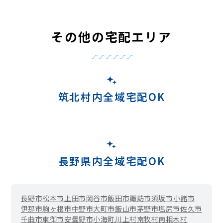
その他の宅配エリア
筑北村内全域宅配OK
長野県内全域宅配OK
長野市
松本市
上田市
岡谷市
飯田市
諏訪市
須坂市
小諸市
伊那市
駒ヶ根市
中野市
大町市
飯山市
茅野市
塩尻市
佐久市
千曲市
東御市
安曇野市
小海町
川上村
南牧村
南相木村