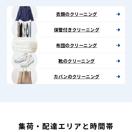
-
Lenet〈リ
衣類のクリーニング
ネ
保管付きクリーニング
ッ
ト〉
布団のクリーニング
靴のクリーニング
カバンのクリーニング
集荷・配達エリアと時間帯