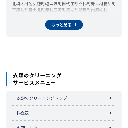
北相木村
佐久穂町
軽井沢町
御代田町
立科町
青木村
長和町
下諏訪町
富士見町
原村
辰野町
箕輪町
飯島町
南箕輪村
中川村
宮田村
松川町
高森町
阿南町
阿智村
平谷村
根羽村
下條村
売木村
天龍村
泰阜村
喬木村
豊丘村
大鹿村
上松町
もっと見る
南木曽町
木祖村
王滝村
大桑村
木曽町
麻績村
生坂村
山形村
朝日村
池田町
松川村
白馬村
小谷村
坂城町
小布施町
高山村
山ノ内町
木島平村
野沢温泉村
信濃町
小川村
飯綱町
栄村
衣類のクリーニング
サービスメニュー
衣類のクリーニングトップ
料金表
宅配エリア