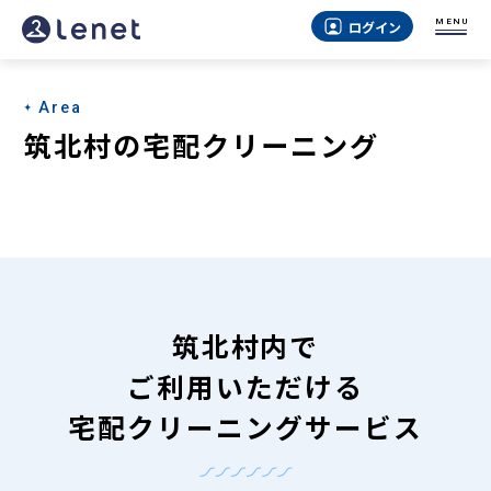
筑
MENU
ログイン
北
村
Area
の
筑北村の宅配クリーニング
宅
配
ク
リ
ー
筑北村内で
ニ
ご利用いただける
ン
宅配クリーニングサービス
グ