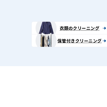
グ
-
Lenet〈リ
衣類のクリーニング
ネ
保管付きクリーニング
ッ
ト〉