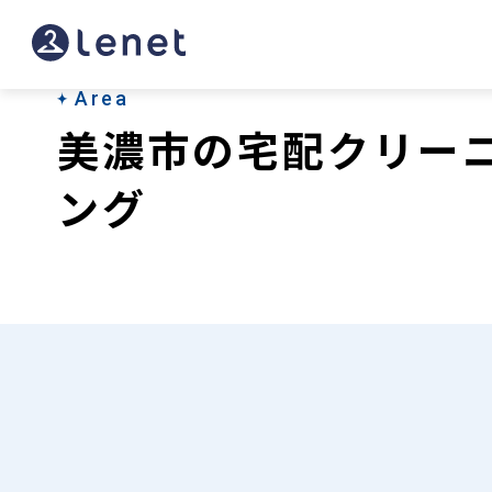
美
濃
市
Area
美濃市の宅配クリー
の
宅
ング
配
ク
リ
ー
ニ
ン