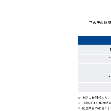
下の表の時間
1
1
1
※ 上記の時間帯より
※ 18時以降の集荷
※ 配送業者の都合で