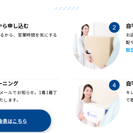
から申し込む
自
めるから、営業時間を気にする
お
配
梱
ーニング
自
メールでお知らせ。1着1着丁
キ
たします。
で
金表はこちら