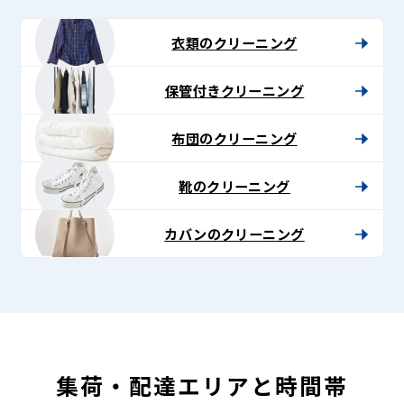
グ
-
衣類のクリーニング
Lenet〈リ
保管付きクリーニング
ネ
ッ
布団のクリーニング
ト〉
靴のクリーニング
カバンのクリーニング
集荷・配達エリアと時間帯