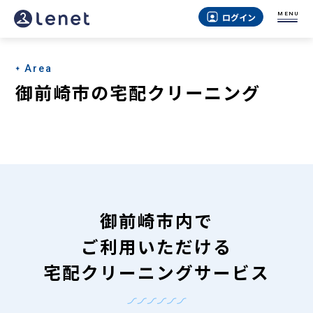
御
MENU
ログイン
前
崎
Area
市
御前崎市の宅配クリーニング
の
宅
配
ク
リ
御前崎市内で
ー
ご利用いただける
ニ
宅配クリーニングサービス
ン