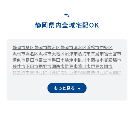
静岡県内全域宅配OK
静岡市葵区
静岡市駿河区
静岡市清水区
浜松市中央区
浜松市浜名区
浜松市天竜区
沼津市
熱海市
三島市
富士宮市
伊東市
島田市
富士市
磐田市
焼津市
掛川市
藤枝市
御殿場市
袋井市
下田市
裾野市
湖西市
伊豆市
菊川市
伊豆の国市
牧之原市
東伊豆町
河津町
南伊豆町
松崎町
西伊豆町
函南町
清水町
長泉町
小山町
吉田町
川根本町
森町
もっと見る