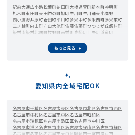
駅前大通
広小路
松葉町
花田町
大橋通
萱町
新本町
神明町
札木町
東田町
東田仲の町
旭町
牛川町
牛川通
東小鷹野
西小鷹野
井原町
岩田町
平川町
多米中町
多米西町
多米東町
三ノ輪町
向山町
向山大池町
佐藤
佐藤町
つつじが丘
飯村町
飯村南
飯村北
曙町
牧野町
南栄町
高師町
上野町
浜道町
藤沢町
中野町
柱町
柱一番町
小池町
有楽町
花中町
牟呂町
牟呂市場町
神野新田町
菰口町
前芝町
下地町
瓜郷町
大村町
もっと見る
二川町
大岩町
植田町
老津町
大崎町
明海町
石巻本町
愛知県内全域宅配OK
名古屋市千種区
名古屋市東区
名古屋市北区
名古屋市西区
名古屋市中村区
名古屋市中区
名古屋市昭和区
名古屋市瑞穂区
名古屋市熱田区
名古屋市中川区
名古屋市港区
名古屋市南区
名古屋市守山区
名古屋市緑区
名古屋市名東区
名古屋市天白区
岡崎市
一宮市
瀬戸市