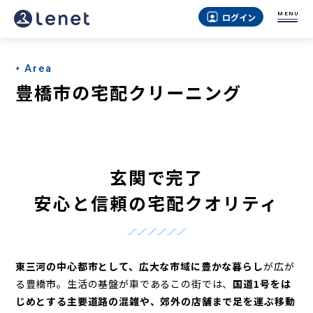
豊
MENU
ログイン
橋
市
Area
の
豊橋市の宅配クリーニング
宅
配
ク
玄関で完了
リ
安心と信頼の宅配クオリティ
ー
ニ
ン
東三河の中心都市として、広大な市域に豊かな暮らし
が広が
グ
る豊橋市。
生活の基盤が車であるこの街では、
国道1号をは
じめとする主要道路の混雑や、
郊外の店舗まで足を運ぶ移動