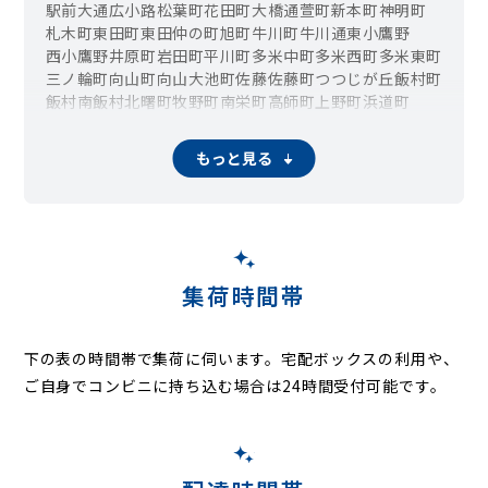
駅前大通
広小路
松葉町
花田町
大橋通
萱町
新本町
神明町
札木町
東田町
東田仲の町
旭町
牛川町
牛川通
東小鷹野
西小鷹野
井原町
岩田町
平川町
多米中町
多米西町
多米東町
三ノ輪町
向山町
向山大池町
佐藤
佐藤町
つつじが丘
飯村町
飯村南
飯村北
曙町
牧野町
南栄町
高師町
上野町
浜道町
藤沢町
中野町
柱町
柱一番町
小池町
有楽町
花中町
牟呂町
牟呂市場町
神野新田町
菰口町
前芝町
下地町
瓜郷町
大村町
もっと見る
二川町
大岩町
植田町
老津町
大崎町
明海町
石巻本町
集荷時間帯
下の表の時間帯で集荷に伺います。
宅配ボックスの利用や、
ご自身でコンビニに持ち込む場合は24時間受付可能です。