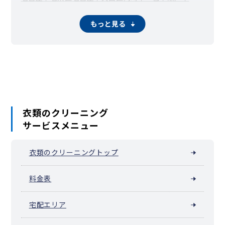
半田市
春日井市
豊川市
津島市
碧南市
刈谷市
豊田市
安城市
西尾市
蒲郡市
犬山市
常滑市
江南市
小牧市
稲沢市
新城市
もっと見る
東海市
大府市
知多市
知立市
尾張旭市
高浜市
岩倉市
豊明市
日進市
田原市
愛西市
清須市
北名古屋市
弥富市
みよし市
あま市
長久手市
東郷町
豊山町
大口町
扶桑町
大治町
蟹江町
飛島村
阿久比町
東浦町
南知多町
美浜町
武豊町
幸田町
設楽町
東栄町
豊根村
衣類のクリーニング
サービスメニュー
衣類のクリーニングトップ
料金表
宅配エリア