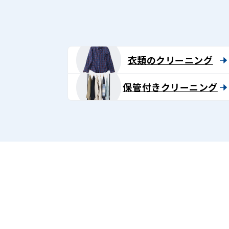
グ
-
Lenet〈リ
衣類のクリーニング
ネ
保管付きクリーニング
ッ
ト〉