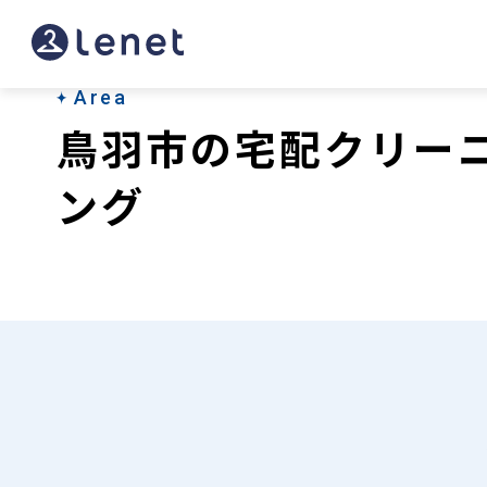
鳥
羽
市
Area
鳥羽市の宅配クリー
の
宅
ング
配
ク
リ
ー
ニ
ン