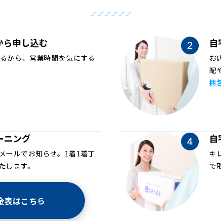
から申し込む
自
めるから、営業時間を気にする
お
配
梱
ーニング
自
メールでお知らせ。1着1着丁
キ
たします。
で
金表はこちら