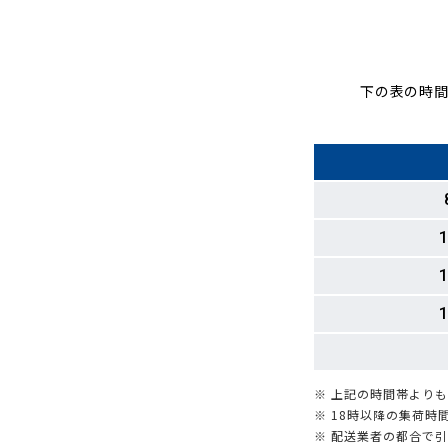
下の表の時間
1
1
1
※ 上記の時間帯より
※ 18時以降の集荷
※ 配送業者の都合で