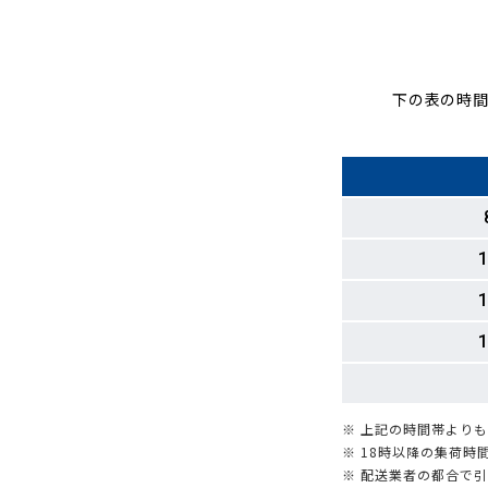
下の表の時間
1
1
1
※ 上記の時間帯より
※ 18時以降の集荷
※ 配送業者の都合で