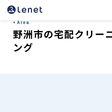
野
洲
市
Area
野洲市の宅配クリー
の
宅
ング
配
ク
リ
ー
ニ
ン