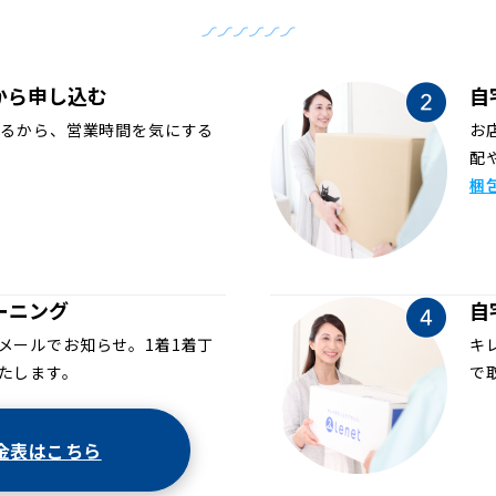
から申し込む
自
めるから、営業時間を気にする
お
配
梱
ーニング
自
メールでお知らせ。1着1着丁
キ
たします。
で
金表はこちら