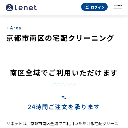
京
MENU
ログイン
都
市
Area
南
京都市南区の宅配クリーニング
区
の
宅
南区全域でご利用いただけます
配
ク
リ
ー
24時間ご注文を承ります
ニ
リネットは、京都市南区全域でご利用いただける宅配クリーニ