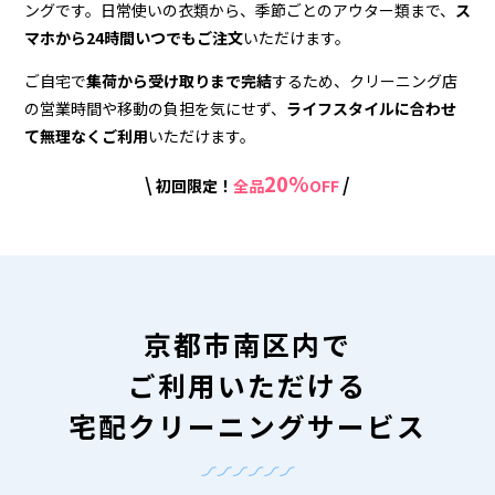
ン
ングです。日常使いの衣類から、季節ごとのアウター類まで、
ス
グ
マホから24時間いつでもご注文
いただけます。
ご自宅で
集荷から受け取りまで完結
するため、クリーニング店
の営業時間や移動の負担を気にせず、
ライフスタイルに合わせ
て無理なくご利用
いただけます。
20%
\
/
初回限定！
全品
OFF
京都市南区内で
ご利用いただける
宅配クリーニングサービス