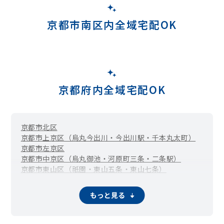
京都市南区内全域宅配OK
京都府内全域宅配OK
京都市北区
京都市上京区（烏丸今出川・今出川駅・千本丸太町）
京都市左京区
京都市中京区（烏丸御池・河原町三条・二条駅）
京都市東山区（祇園・東山五条・東山七条）
京都市下京区（四条烏丸・四条河原町・四条大宮）
京都市右京区
京都市伏見区
京都市山科区
京都市西京区
もっと見る
福知山市
舞鶴市
綾部市
宇治市
宮津市
亀岡市
城陽市
向日市
長岡京市
八幡市
京田辺市
京丹後市
南丹市
木津川市
大山崎町
久御山町
井手町
宇治田原町
笠置町
和束町
精華町