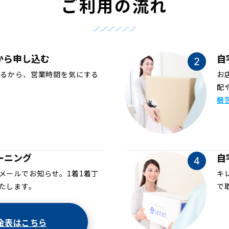
ご利用の流れ
から申し込む
自
めるから、営業時間を気にする
お
配
梱
ーニング
自
メールでお知らせ。1着1着丁
キ
たします。
で
金表はこちら