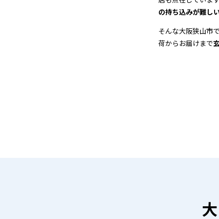
グ
の持ち込みが難し
店
そんな大阪狭山市
荷からお届けまで
＆
宅
配
ク
リ
ー
ニ
ン
大
グ