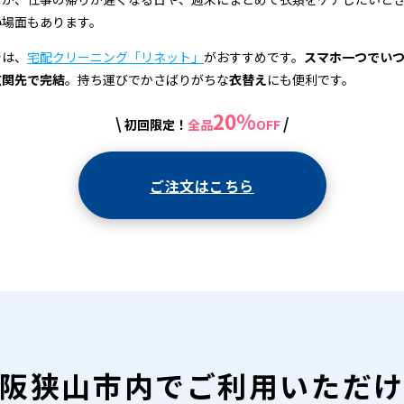
い
場面もあります。
では、
宅配クリーニング「リネット」
がおすすめです。
スマホ一つでい
玄関先で完結
。持ち運びでかさばりがちな
衣替え
にも便利です。
20%
\
/
初回限定！
全品
OFF
ご注文はこちら
阪狭山市内で
ご利用いただ