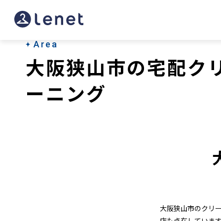
大
阪
狭
Area
大阪狭山市の宅配ク
山
市
ーニング
の
ク
リ
ー
ニ
ン
大阪狭山市のクリ
店も点在していま