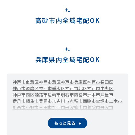
高砂市内全域宅配OK
兵庫県内全域宅配OK
神戸市東灘区
神戸市灘区
神戸市兵庫区
神戸市長田区
神戸市須磨区
神戸市垂水区
神戸市北区
神戸市中央区
神戸市西区
姫路市
尼崎市
明石市
西宮市
洲本市
芦屋市
伊丹市
相生市
豊岡市
加古川市
赤穂市
西脇市
宝塚市
三木市
川西市
小野市
三田市
加西市
丹波篠山市
養父市
丹波市
南あわじ市
朝来市
淡路市
宍粟市
加東市
たつの市
猪名川町
多可町
稲美町
播磨町
市川町
福崎町
神河町
太子町
上郡町
もっと見る
佐用町
香美町
新温泉町