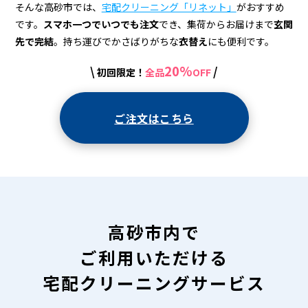
宅
そんな高砂市では、
宅配クリーニング「リネット」
がおすすめ
配
です。
スマホ一つでいつでも注文
でき、集荷からお届けまで
玄関
先で完結
。持ち運びでかさばりがちな
衣替え
にも便利です。
ク
リ
20%
\
/
初回限定！
全品
OFF
ー
ご注文はこちら
ニ
ン
グ
高砂市内で
ご利用いただける
宅配クリーニングサービス