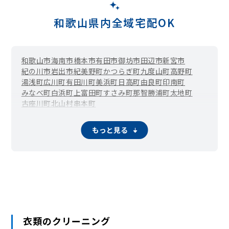
和歌山県内全域宅配OK
和歌山市
海南市
橋本市
有田市
御坊市
田辺市
新宮市
紀の川市
岩出市
紀美野町
かつらぎ町
九度山町
高野町
湯浅町
広川町
有田川町
美浜町
日高町
由良町
印南町
みなべ町
白浜町
上富田町
すさみ町
那智勝浦町
太地町
古座川町
北山村
串本町
もっと見る
衣類のクリーニング