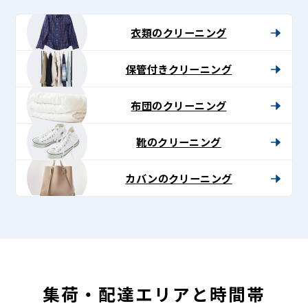
グ
-
衣類のクリーニング
Lenet〈リ
保管付きクリーニング
ネ
ッ
布団のクリーニング
ト〉
靴のクリーニング
カバンのクリーニング
集荷・配達エリアと時間帯