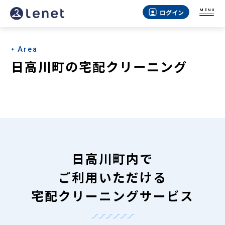
日
MENU
ログイン
高
川
Area
町
日高川町の宅配クリーニング
の
宅
配
ク
リ
日高川町内で
ー
ご利用いただける
ニ
宅配クリーニングサービス
ン