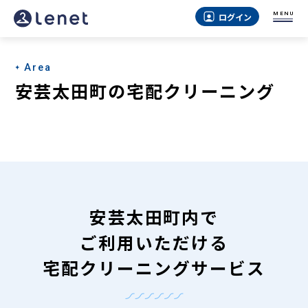
安
MENU
ログイン
芸
太
Area
田
安芸太田町の宅配クリーニング
町
の
宅
配
ク
安芸太田町内で
リ
ご利用いただける
ー
宅配クリーニングサービス
ニ