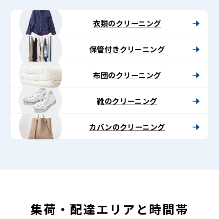
ン
グ
衣類のクリーニング
-
保管付きクリーニング
Lenet〈リ
ネ
布団のクリーニング
ッ
靴のクリーニング
ト〉
カバンのクリーニング
集荷・配達エリアと時間帯