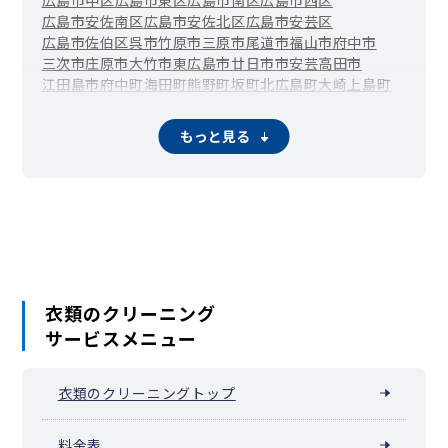
広島市安佐南区
広島市安佐北区
広島市安芸区
広島市佐伯区
呉市
竹原市
三原市
尾道市
福山市
府中市
三次市
庄原市
大竹市
東広島市
廿日市市
安芸高田市
江田島市
府中町
海田町
熊野町
坂町
北広島町
大崎上島町
世羅町
神石高原町
もっと見る
衣類のクリーニング
サービスメニュー
衣類のクリーニングトップ
料金表