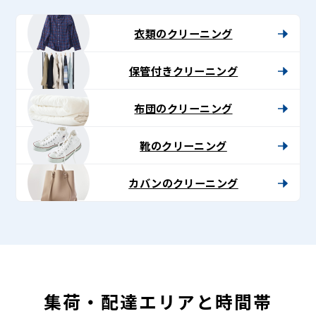
-
Lenet〈リ
衣類のクリーニング
ネ
保管付きクリーニング
ッ
ト〉
布団のクリーニング
靴のクリーニング
カバンのクリーニング
集荷・配達エリアと時間帯