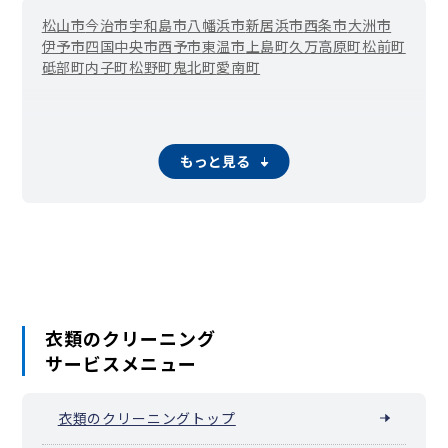
松山市
今治市
宇和島市
八幡浜市
新居浜市
西条市
大洲市
伊予市
四国中央市
西予市
東温市
上島町
久万高原町
松前町
砥部町
内子町
松野町
鬼北町
愛南町
もっと見る
衣類のクリーニング
サービスメニュー
衣類のクリーニングトップ