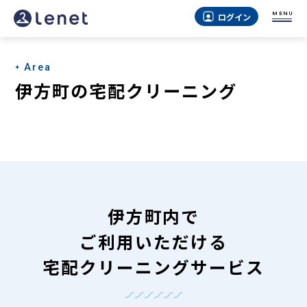
伊
MENU
ログイン
方
町
Area
の
伊方町の宅配クリーニング
宅
配
ク
リ
ー
伊方町内で
ニ
ご利用いただける
ン
宅配クリーニングサービス
グ