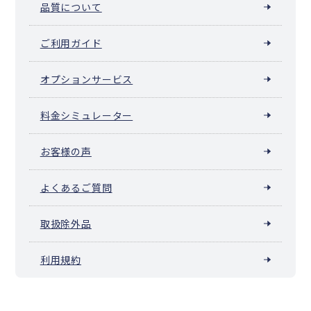
野伏間
原古賀町
東合川
東合川新町
東合川干出町
東合川町
品質について
東櫛原町
東町
百年公園
日吉町
藤光
藤光町
藤山町
螢川町
松ケ枝町
御井朝妻
御井旗崎
御井町
三潴町生岩
ご利用ガイド
三潴町壱町原
三潴町清松
三潴町草場
三潴町高三潴
三潴町田川
三潴町玉満
三潴町西牟田
三潴町早津崎
三潴町原田
三潴町福光
南
宮ノ陣
宮ノ陣町大杜
オプションサービス
宮ノ陣町五郎丸
宮ノ陣町八丁島
宮ノ陣町若松
六ツ門町
本山
安武町住吉
安武町武島
安武町安武本
山川安居野
料金シミュレーター
山川市ノ上町
山川追分
山川沓形町
山川神代
山川野口町
山川町
山本町豊田
山本町耳納
大石
大城
篠原
五郎丸
安武
久留米
久留米大学前
久留米高校前
北野
南久留米
古賀茶屋
お客様の声
善導寺
大善寺
学校前
御井
櫛原
津福
田主丸
筑後草野
荒木
西鉄久留米
試験場前
金島
よくあるご質問
取扱除外品
利用規約