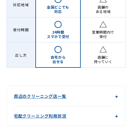
ニ
対応地域
全国どこでも
店舗の
ン
対応
ある地域
グ
-
受付時間
24時間
営業時間内で
スマホで受付
受付
Lenet〈リ
ネ
出し方
自宅から
店舗に
ッ
出せる
持っていく
ト〉
周辺のクリーニング店一覧
宅配クリーニング利用状況