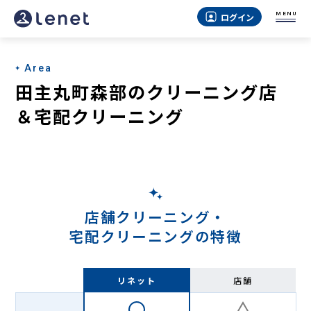
田
MENU
ログイン
主
丸
Area
町
田主丸町森部のクリーニング店
森
＆宅配クリーニング
部
の
宅
配
店舗クリーニング・
ク
宅配クリーニングの特徴
リ
ー
リネット
店舗