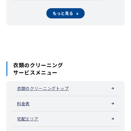
北野町高良
北野町十郎丸
北野町陣屋
北野町千代島
北野町塚島
北野町冨多
北野町鳥巣
北野町中
北野町中川
もっと見る
北野町中島
北野町仁王丸
北野町八重亀
草野町草野
草野町紅桃林
草野町矢作
草野町吉木
櫛原町
高良内町
小頭町
国分町
小森野
篠山町
篠原町
荘島町
城島町青木島
城島町芦塚
城島町浮島
城島町内野
城島町江上
城島町江上上
城島町江上本
城島町江島
城島町大依
城島町上青木
城島町下青木
城島町下田
城島町城島
城島町四郎丸
城島町楢津
城島町西青木
城島町浜
城島町原中牟田
城島町六町原
城南町
白山町
新合川
衣類のクリーニング
諏訪野町
青峰
瀬下町
善導寺町飯田
善導寺町木塚
サービスメニュー
善導寺町島
善導寺町与田
大善寺大橋
大善寺町黒田
大善寺町中津
大善寺町藤吉
大善寺町宮本
大善寺町夜明
大善寺南
太郎原町
田主丸町秋成
田主丸町朝森
衣類のクリーニングトップ
田主丸町石垣
田主丸町以真恵
田主丸町恵利
田主丸町上原
田主丸町志塚島
田主丸町菅原
田主丸町鷹取
田主丸町竹野
田主丸町田主丸
田主丸町地徳
田主丸町常盤
田主丸町豊城
料金表
田主丸町中尾
田主丸町長栖
田主丸町野田
田主丸町殖木
田主丸町船越
田主丸町牧
田主丸町益生田
田主丸町八幡
宅配エリア
田主丸町吉本
中央町
津福今町
津福本町
寺町
東和町
通東町
通外町
長門石
長門石町
縄手町
南薫西町
南薫町
西町
野中町