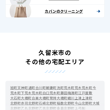
カバンのクリーニング
久留米市の
その他の宅配エリア
旭町
天神町
通町
合川町
朝妻町
洗町
荒木町荒木
荒木町今
荒木町下荒木
荒木町白口
荒木町藤田
梅満町
江戸屋敷
大石町
大橋町合楽
大橋町常持
大橋町蜷川
上津
上津町
北野町赤司
北野町石崎
北野町稲数
北野町今山
北野町大城
北野町乙丸
北野町乙吉
北野町金島
北野町上弓削