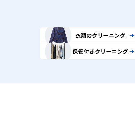
グ
-
Lenet〈リ
衣類のクリーニング
ネ
保管付きクリーニング
ッ
ト〉