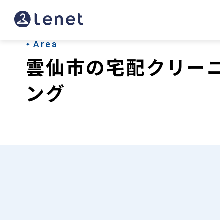
雲
仙
市
Area
雲仙市の宅配クリー
の
宅
ング
配
ク
リ
ー
ニ
ン