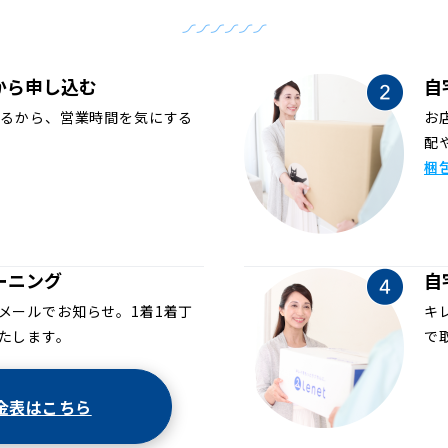
から申し込む
自
めるから、営業時間を気にする
お
配
梱
ーニング
自
メールでお知らせ。1着1着丁
キ
たします。
で
金表はこちら