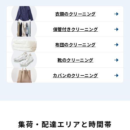
-
Lenet〈リ
衣類のクリーニング
ネ
保管付きクリーニング
ッ
ト〉
布団のクリーニング
靴のクリーニング
カバンのクリーニング
集荷・配達エリアと時間帯