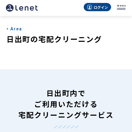
日
MENU
ログイン
出
町
Area
の
日出町の宅配クリーニング
宅
配
ク
リ
ー
日出町内で
ニ
ご利用いただける
ン
宅配クリーニングサービス
グ