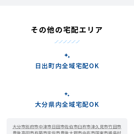
その他の宅配エリア
日出町内全域宅配OK
大分県内全域宅配OK
大分市
別府市
中津市
日田市
佐伯市
臼杵市
津久見市
竹田市
豊後高田市
杵築市
宇佐市
豊後大野市
由布市
国東市
姫島村