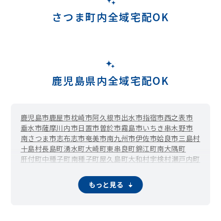
さつま町内全域宅配OK
鹿児島県内全域宅配OK
鹿児島市
鹿屋市
枕崎市
阿久根市
出水市
指宿市
西之表市
垂水市
薩摩川内市
日置市
曽於市
霧島市
いちき串木野市
南さつま市
志布志市
奄美市
南九州市
伊佐市
姶良市
三島村
十島村
長島町
湧水町
大崎町
東串良町
錦江町
南大隅町
肝付町
中種子町
南種子町
屋久島町
大和村
宇検村
瀬戸内町
龍郷町
喜界町
徳之島町
天城町
伊仙町
和泊町
知名町
与論町
もっと見る