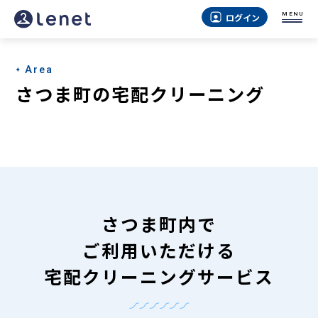
さ
MENU
ログイン
つ
ま
Area
町
さつま町の宅配クリーニング
の
宅
配
ク
リ
さつま町内で
ー
ご利用いただける
ニ
宅配クリーニングサービス
ン