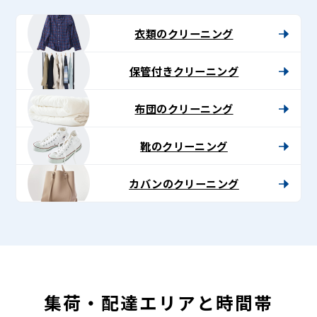
グ
-
衣類のクリーニング
Lenet〈リ
保管付きクリーニング
ネ
ッ
布団のクリーニング
ト〉
靴のクリーニング
カバンのクリーニング
集荷・配達エリアと時間帯