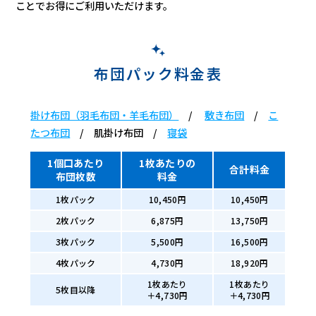
ことでお得にご利用いただけます。
布団パック料金表
掛け布団（羽毛布団・羊毛布団）
/
敷き布団
/
こ
たつ布団
/ 肌掛け布団 /
寝袋
1個口あたり
1枚あたりの
合計料金
布団枚数
料金
1枚パック
10,450円
10,450円
2枚パック
6,875円
13,750円
3枚パック
5,500円
16,500円
4枚パック
4,730円
18,920円
1枚あたり
1枚あたり
5枚目以降
＋4,730円
＋4,730円