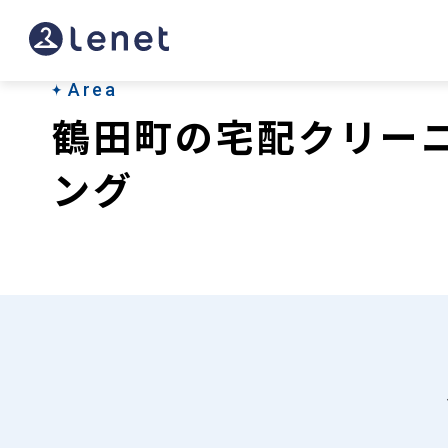
鶴
田
町
Area
鶴田町の宅配クリー
の
宅
ング
配
ク
リ
ー
ニ
ン