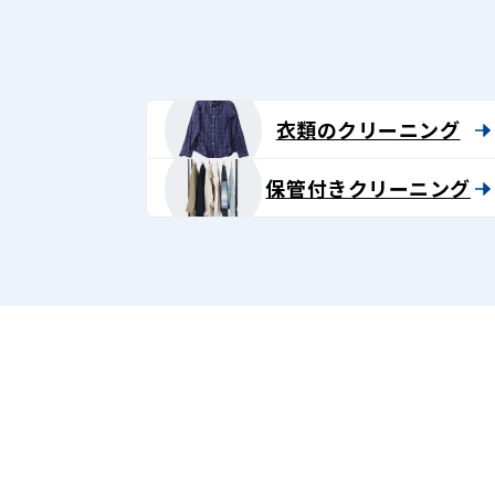
グ
-
Lenet〈リ
衣類のクリーニング
ネ
保管付きクリーニング
ッ
ト〉