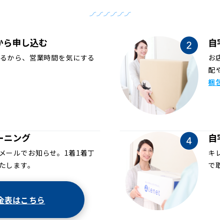
から申し込む
自
めるから、営業時間を気にする
お
配
梱
ーニング
自
メールでお知らせ。1着1着丁
キ
たします。
で
金表はこちら