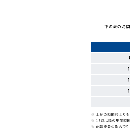
下の表の時間
1
1
1
※ 上記の時間帯より
※ 18時以降の集荷
※ 配送業者の都合で