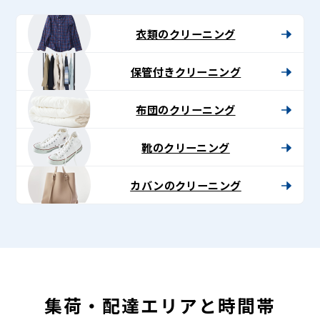
-
Lenet〈リ
衣類のクリーニング
ネ
保管付きクリーニング
ッ
ト〉
布団のクリーニング
靴のクリーニング
カバンのクリーニング
集荷・配達エリアと時間帯