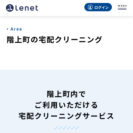
階
MENU
ログイン
上
町
Area
の
階上町の宅配クリーニング
宅
配
ク
リ
ー
階上町内で
ニ
ご利用いただける
ン
宅配クリーニングサービス
グ