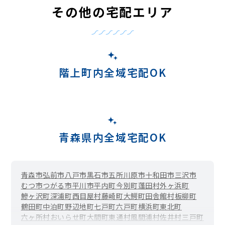
その他の宅配エリア
階上町内全域宅配OK
青森県内全域宅配OK
青森市
弘前市
八戸市
黒石市
五所川原市
十和田市
三沢市
むつ市
つがる市
平川市
平内町
今別町
蓬田村
外ヶ浜町
鰺ヶ沢町
深浦町
西目屋村
藤崎町
大鰐町
田舎館村
板柳町
鶴田町
中泊町
野辺地町
七戸町
六戸町
横浜町
東北町
六ヶ所村
おいらせ町
大間町
東通村
風間浦村
佐井村
三戸町