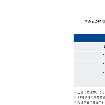
下の表の時間
1
1
1
※ 上記の時間帯より
※ 18時以降の集荷
※ 配送業者の都合で