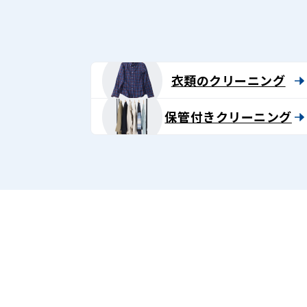
グ
-
Lenet〈リ
衣類のクリーニング
ネ
保管付きクリーニング
ッ
ト〉