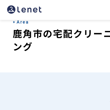
鹿
角
市
Area
鹿角市の宅配クリー
の
宅
ング
配
ク
リ
ー
ニ
ン