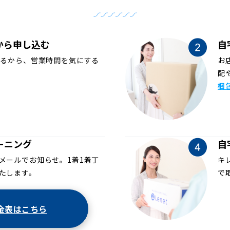
から申し込む
自
めるから、営業時間を気にする
お
配
梱
ーニング
自
メールでお知らせ。1着1着丁
キ
たします。
で
金表はこちら