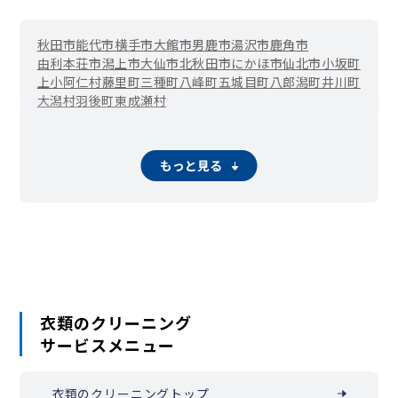
秋田市
能代市
横手市
大館市
男鹿市
湯沢市
鹿角市
由利本荘市
潟上市
大仙市
北秋田市
にかほ市
仙北市
小坂町
上小阿仁村
藤里町
三種町
八峰町
五城目町
八郎潟町
井川町
大潟村
羽後町
東成瀬村
もっと見る
衣類のクリーニング
サービスメニュー
衣類のクリーニングトップ