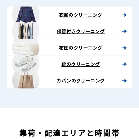
-
Lenet〈リ
衣類のクリーニング
ネ
保管付きクリーニング
ッ
ト〉
布団のクリーニング
靴のクリーニング
カバンのクリーニング
集荷・配達エリアと時間帯