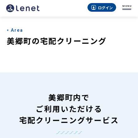
美
MENU
ログイン
郷
町
Area
の
美郷町の宅配クリーニング
宅
配
ク
リ
ー
美郷町内で
ニ
ご利用いただける
ン
宅配クリーニングサービス
グ