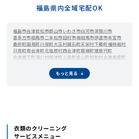
福島県内全域宅配OK
福島市
会津若松市
郡山市
いわき市
白河市
須賀川市
喜多方市
相馬市
二本松市
田村市
南相馬市
伊達市
本宮市
桑折町
国見町
川俣町
大玉村
鏡石町
天栄村
下郷町
檜枝岐村
只見町
南会津町
北塩原村
西会津町
磐梯町
猪苗代町
会津坂下町
湯川村
柳津町
三島町
金山町
昭和村
会津美里町
西郷村
泉崎村
中島村
矢吹町
棚倉町
矢祭町
塙町
鮫川村
石川町
玉川村
平田村
浅川町
古殿町
三春町
小野町
広野町
もっと見る
楢葉町
富岡町
川内村
大熊町
双葉町
浪江町
葛尾村
新地町
衣類のクリーニング
サービスメニュー