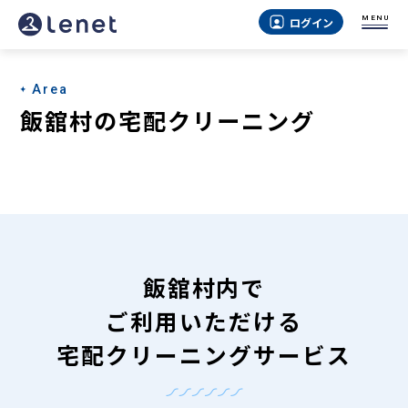
飯
MENU
ログイン
舘
村
Area
の
飯舘村の宅配クリーニング
宅
配
ク
リ
ー
飯舘村内で
ニ
ご利用いただける
ン
宅配クリーニングサービス
グ