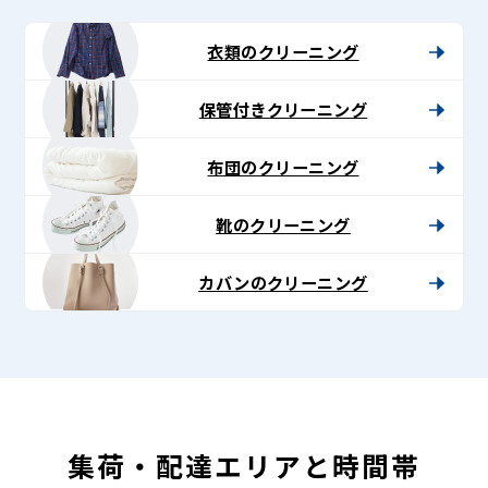
-
Lenet〈リ
衣類のクリーニング
ネ
保管付きクリーニング
ッ
ト〉
布団のクリーニング
靴のクリーニング
カバンのクリーニング
集荷・配達エリアと時間帯