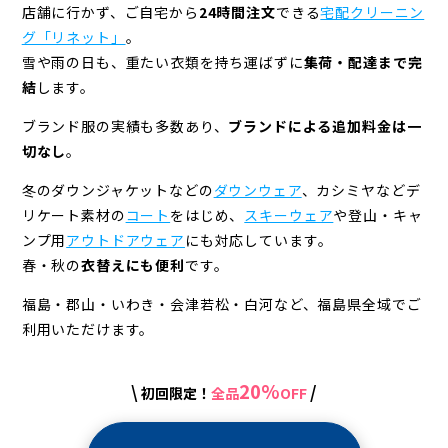
店舗に行かず、ご自宅から
24時間注文
できる
宅配クリーニン
グ「リネット」
。
雪や雨の日も、重たい衣類を持ち運ばずに
集荷・配達まで完
結
します。
ブランド服の実績も多数あり、
ブランドによる追加料金は一
切なし
。
冬のダウンジャケットなどの
ダウンウェア
、カシミヤなどデ
リケート素材の
コート
をはじめ、
スキーウェア
や登山・キャ
ンプ用
アウトドアウェア
にも対応しています。
春・秋の
衣替えにも便利
です。
福島・郡山・いわき・会津若松・白河など、福島県全域でご
利用いただけます。
20%
\
/
初回限定！
全品
OFF