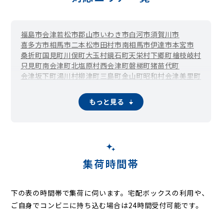
福島市
会津若松市
郡山市
いわき市
白河市
須賀川市
喜多方市
相馬市
二本松市
田村市
南相馬市
伊達市
本宮市
桑折町
国見町
川俣町
大玉村
鏡石町
天栄村
下郷町
檜枝岐村
只見町
南会津町
北塩原村
西会津町
磐梯町
猪苗代町
会津坂下町
湯川村
柳津町
三島町
金山町
昭和村
会津美里町
西郷村
泉崎村
中島村
矢吹町
棚倉町
矢祭町
塙町
鮫川村
石川町
玉川村
平田村
浅川町
古殿町
三春町
小野町
広野町
もっと見る
楢葉町
富岡町
川内村
大熊町
双葉町
浪江町
葛尾村
新地町
飯舘村
集荷時間帯
下の表の時間帯で集荷に伺います。
宅配ボックスの利用や、
ご自身でコンビニに持ち込む場合は24時間受付可能です。