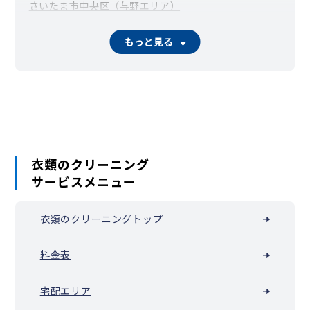
さいたま市中央区（与野エリア）
さいたま市桜区（中浦和・西浦和）
さいたま市浦和区
さいたま市南区（武蔵浦和・南浦和）
もっと見る
さいたま市緑区（東浦和・浦和美園）
さいたま市岩槻区
川越市
熊谷市
川口市
行田市
秩父市
所沢市
飯能市
加須市
本庄市
東松山市
春日部市
狭山市
羽生市
鴻巣市
深谷市
上尾市
草加市
越谷市
蕨市
戸田市
入間市
朝霞市
志木市
和光市
新座市
桶川市
久喜市
北本市
八潮市
富士見市
三郷市
蓮田市
坂戸市
幸手市
鶴ヶ島市
日高市
吉川市
ふじみ野市
白岡市
伊奈町
毛呂山町
越生町
滑川町
嵐山町
小川町
川島町
吉見町
鳩山町
ときがわ町
横瀬町
皆野町
長瀞町
小鹿野町
衣類のクリーニング
東秩父村
美里町
神川町
上里町
寄居町
宮代町
杉戸町
松伏町
サービスメニュー
衣類のクリーニングトップ
料金表
宅配エリア