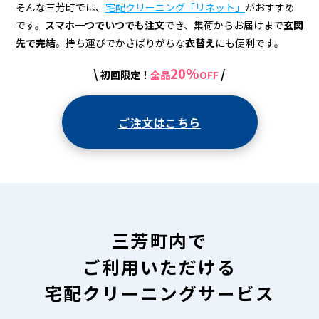
宅
そんな三芳町では、
宅配クリーニング「リネット」
がおすすめ
配
です。
スマホ一つでいつでも注文
でき、集荷からお届けまで
玄関
先で完結
。持ち運びでかさばりがちな
衣替え
にも便利です。
ク
リ
20%
\
/
初回限定！
全品
OFF
ー
ご注文はこちら
ニ
ン
グ
三芳町内で
ご利用いただける
宅配クリーニングサービス