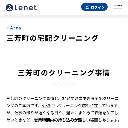
三
MENU
ログイン
芳
町
Area
の
三芳町の宅配クリーニング
ク
リ
ー
三芳町のクリーニング事情
ニ
ン
グ
三芳町のクリーニング事情と、
24時間注文できる
宅配クリーニ
店
ングのご案内です。近辺にはクリーニング店も点在しています
が、仕事の帰りが遅くなる日や、週末にまとめて衣類をケアし
＆
たいときなど、
営業時間内の持ち込みが難しい
場面もあります。