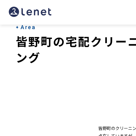
皆
野
町
Area
皆野町の宅配クリー
の
ク
ング
リ
ー
ニ
ン
グ
店
皆野町のクリーニ
点在していますが