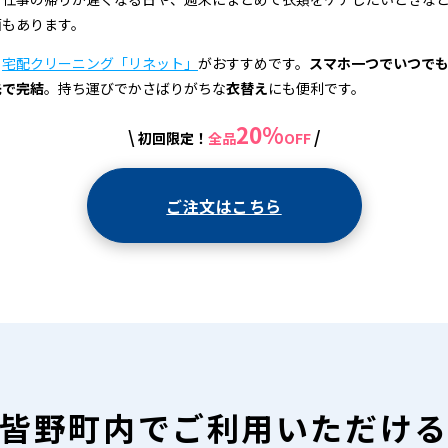
面もあります。
、
宅配クリーニング「リネット」
がおすすめです。
スマホ一つでいつで
先で完結
。持ち運びでかさばりがちな
衣替え
にも便利です。
20%
\
/
初回限定！
全品
OFF
ご注文はこちら
皆野町内で
ご利用いただけ