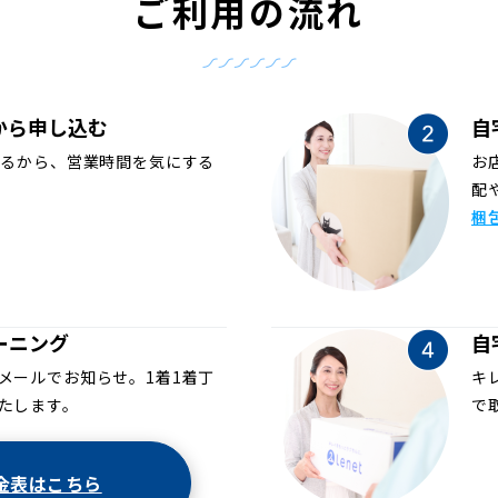
ご利用の流れ
から申し込む
自
めるから、営業時間を気にする
お
配
梱
ーニング
自
メールでお知らせ。1着1着丁
キ
たします。
で
金表はこちら