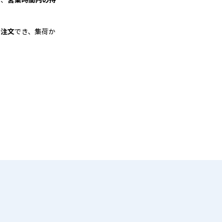
も注文
でき、集荷か
る