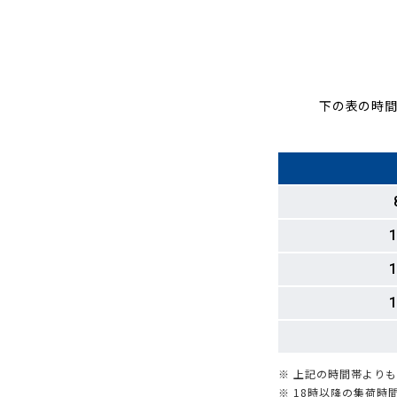
下の表の時間
1
1
1
※ 上記の時間帯より
※ 18時以降の集荷