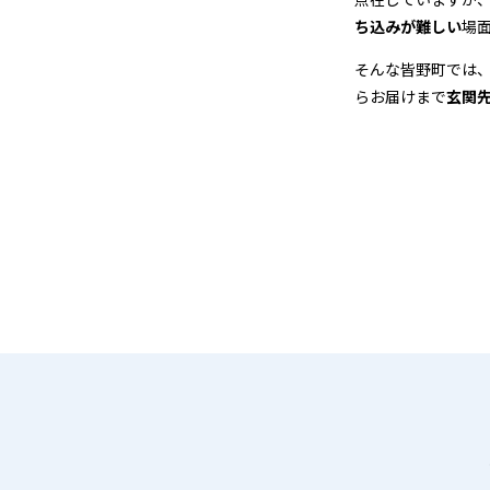
＆
ち込みが難しい
場
宅
そんな皆野町では
らお届けまで
玄関
配
ク
リ
ー
ニ
ン
グ