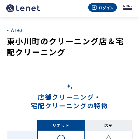
東
MENU
ログイン
小
川
Area
町
東小川町のクリーニング店＆宅
の
配クリーニング
宅
配
ク
リ
店舗クリーニング・
ー
宅配クリーニングの特徴
ニ
ン
リネット
店舗