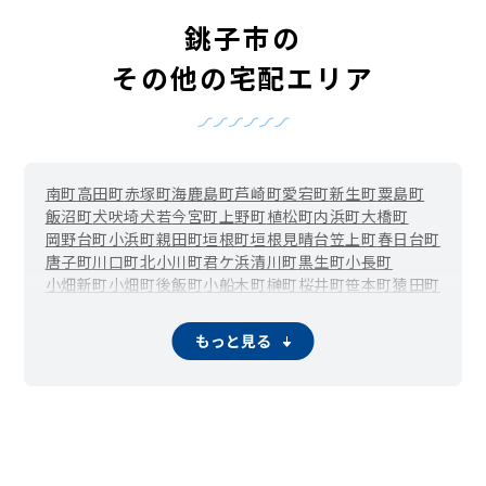
銚子市の
その他の宅配エリア
南町
高田町
赤塚町
海鹿島町
芦崎町
愛宕町
新生町
粟島町
飯沼町
犬吠埼
犬若
今宮町
上野町
植松町
内浜町
大橋町
岡野台町
小浜町
親田町
垣根町
垣根見晴台
笠上町
春日台町
唐子町
川口町
北小川町
君ケ浜
清川町
黒生町
小長町
小畑新町
小畑町
後飯町
小船木町
榊町
桜井町
笹本町
猿田町
三軒町
忍町
柴崎町
清水町
正明寺町
白石町
新地町
陣屋町
台町
高神原町
高神東町
高神西町
高野町
竹町
田中町
茶畑町
もっと見る
塚本町
通町
外川台町
外川町
常世田町
富川町
豊里台
名洗町
中島町
仲町
長崎町
長塚町
長山町
西小川町
西芝町
野尻町
橋本町
馬場町
東芝町
双葉町
船木町
本城町
前宿町
松岸町
松岸見晴台
松本町
三門町
三崎町
南小川町
三宅町
宮原町
妙見町
明神町
森戸町
諸持町
八木町
四日市場台
四日市場町
余山町
若宮町
新地
船木