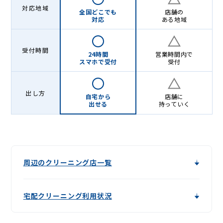
-
対応地域
全国どこでも
店舗の
Lenet〈リ
対応
ある地域
ネ
ッ
受付時間
24時間
営業時間内で
スマホで受付
受付
ト〉
出し方
自宅から
店舗に
出せる
持っていく
周辺のクリーニング店一覧
宅配クリーニング利用状況