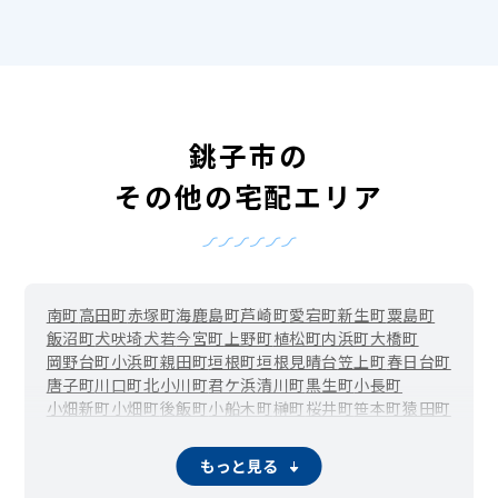
銚子市の
その他の宅配エリア
南町
高田町
赤塚町
海鹿島町
芦崎町
愛宕町
新生町
粟島町
飯沼町
犬吠埼
犬若
今宮町
上野町
植松町
内浜町
大橋町
岡野台町
小浜町
親田町
垣根町
垣根見晴台
笠上町
春日台町
唐子町
川口町
北小川町
君ケ浜
清川町
黒生町
小長町
小畑新町
小畑町
後飯町
小船木町
榊町
桜井町
笹本町
猿田町
三軒町
忍町
柴崎町
清水町
正明寺町
白石町
新地町
陣屋町
台町
高神原町
高神東町
高神西町
高野町
竹町
田中町
茶畑町
もっと見る
塚本町
通町
外川台町
外川町
常世田町
富川町
豊里台
名洗町