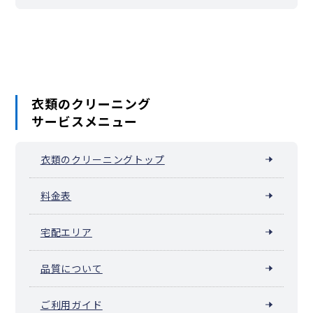
中島町
仲町
長崎町
長塚町
長山町
西小川町
西芝町
野尻町
橋本町
馬場町
東小川町
東芝町
双葉町
船木町
前宿町
松岸町
松岸見晴台
松本町
三門町
三崎町
南小川町
三宅町
宮原町
妙見町
明神町
森戸町
諸持町
八木町
四日市場台
四日市場町
余山町
若宮町
新地
船木
衣類のクリーニング
サービスメニュー
衣類のクリーニングトップ
料金表
宅配エリア
品質について
ご利用ガイド