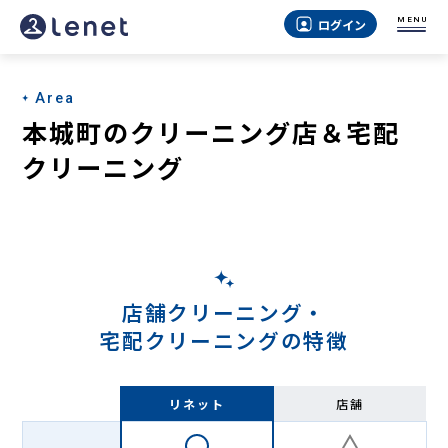
本
MENU
ログイン
城
町
Area
の
本城町のクリーニング店＆宅配
宅
クリーニング
配
ク
リ
ー
店舗クリーニング・
ニ
宅配クリーニングの特徴
ン
グ
リネット
店舗