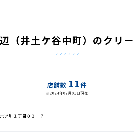
辺（井土ケ谷中町）のクリ
11
店舗数
件
※2024年07月01日現在
六ツ川１丁目８２－７