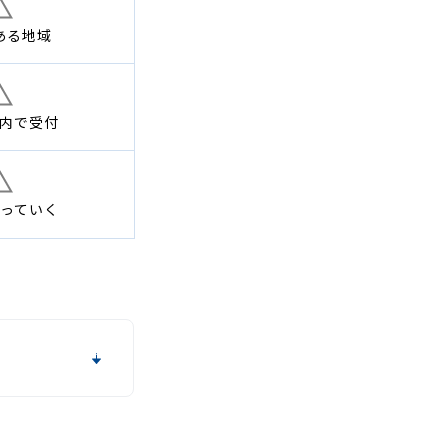
ある地域
内で
受付
っていく