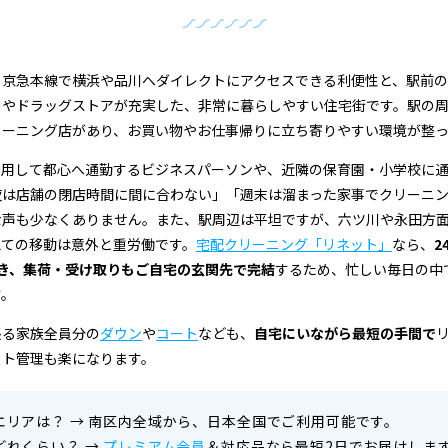
、京急本線で横浜や品川へダイレクトにアクセスできる利便性と、駅前
ーやドラッグストアが充実した、非常に暮らしやすい住宅街です。駅の
リーニング店があり、お買い物やお仕事帰りに立ち寄りやすい環境が整っ
利用して都心へ通勤するビジネスパーソンや、近隣の保育園・小学校に
夜は店舗の閉店時間に間に合わない」「週末は溜まった家事でクリーニ
な声も少なくありません。また、駅周辺は平坦ですが、六ツ川や永田方
えての移動は意外と重労働です。
宅配クリーニング「リネット」
なら、
2
き、集荷・受け取りもご自宅の玄関先で完結
するため、忙しい毎日の中
す。
張る家族全員分の
ダウン
や
コート
なども、
自宅にいながら最短の手間で
ット管理も楽になります。
エリアは？
→
南区内全域から、日本全国でご利用可能です。
どれくらい？
→
プレミアム会員
＆対応品なら最短2日でお届けしま