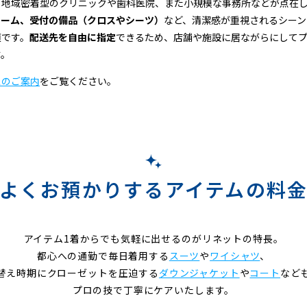
、地域密着型のクリニックや歯科医院、また小規模な事務所などが点在
ォーム、受付の備品（クロスやシーツ）
など、清潔感が重視されるシーン
適です。
配送先を自由に指定
できるため、店舗や施設に居ながらにして
す。
スのご案内
をご覧ください。
よくお預かりするアイテムの料
アイテム1着からでも気軽に出せるのがリネットの特長。
都心への通勤で毎日着用する
スーツ
や
ワイシャツ
、
替え時期にクローゼットを圧迫する
ダウンジャケット
や
コート
など
プロの技で丁寧にケアいたします。