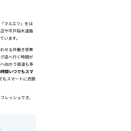
の「マルエツ」をは
周辺や平戸桜木道路
ています。
通わせる共働き世帯
ング店へ行く時間が
面へ向かう坂道も多
4時間いつでもスマ
でもスマートに衣類
リフレッシュでき、
す。