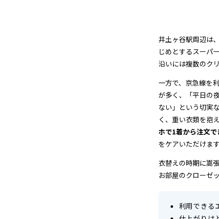
中
町）
井土ヶ谷駅周辺は
の
じめとするスーパ
沿いには複数のク
ク
一方で、京急線を
リ
が多く、「平日の
ー
ない」という切実
く、重い衣類を抱
ニ
ホで1着から注文で
をケアいただけま
ン
衣替えの時期に嵩
グ
お部屋のクローゼ
店
＆
利用できる
仕上がりは