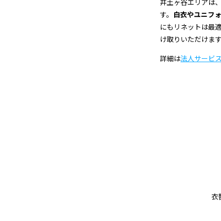
井土ヶ谷エリアは
す。
白衣やユニフ
にもリネットは最
け取りいただけま
詳細は
法人サービ
衣