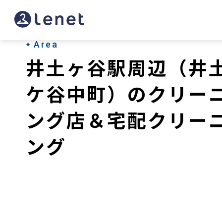
井
土
ヶ
Area
井土ヶ谷駅周辺（井
谷
駅
ケ谷中町）のクリー
周
ング店＆宅配クリー
辺
ング
（井
土
ケ
谷