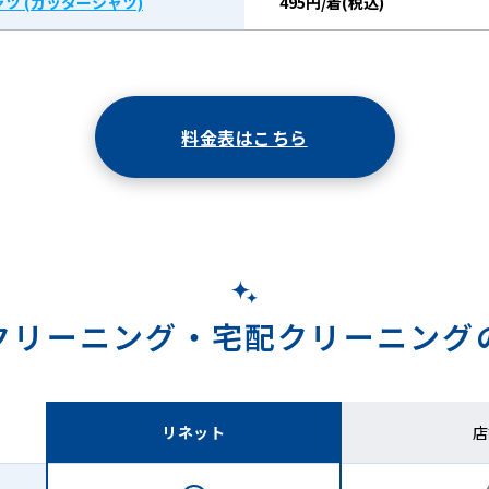
ツ (カッターシャツ)
495円/着(税込)
料金表はこちら
クリーニング・
宅配クリーニング
リネット
店