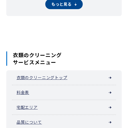
永田東
永田南
永田北
西中町
八幡町（横浜市南区）
もっと見る
花之木町
日枝町
東蒔田町
伏見町
二葉町
平楽
別所
別所中里台
堀ノ内町
蒔田町
前里町
真金町
万世町
南吉田町
三春台
蒔田駅周辺（宮元町）
六ツ川
睦町
若宮町（横浜市南区）
衣類のクリーニング
サービスメニュー
衣類のクリーニングトップ
料金表
宅配エリア
品質について