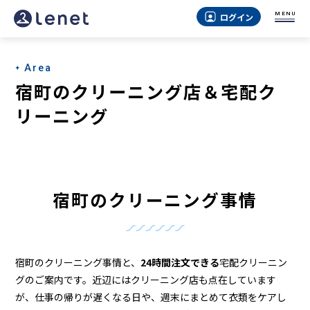
宿
MENU
ログイン
町
の
Area
ク
宿町のクリーニング店＆宅配ク
リ
リーニング
ー
ニ
ン
宿町のクリーニング事情
グ
店
＆
宿町のクリーニング事情と、
24時間注文できる
宅配クリーニン
宅
グのご案内です。近辺にはクリーニング店も点在しています
が、仕事の帰りが遅くなる日や、週末にまとめて衣類をケアし