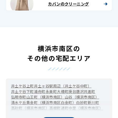
カバンのクリーニング
横浜市南区の
その他の宅配エリア
井土ケ谷上町
井土ヶ谷駅周辺（井土ケ谷中町）
井土ケ谷下町
浦舟町
永楽町
大橋町
庚台
唐沢
共進町
弘明寺町
山王町（横浜市南区）
山谷（横浜市南区）
清水ケ丘
黄金町（横浜市南区白金町）
白妙町
新川町
高砂町（横浜市南区）
高根町
通町
中里（横浜市南区）
中里町
中島町
中村町
永田山王台
永田台
永田みなみ台