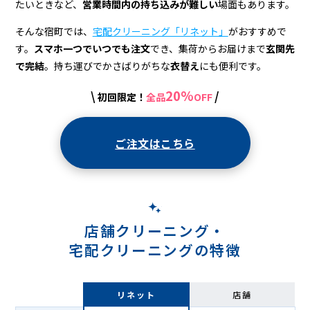
配
たいときなど、
営業時間内の持ち込みが難しい
場面もあります。
ク
そんな宿町では、
宅配クリーニング「リネット」
がおすすめで
リ
す。
スマホ一つでいつでも注文
でき、集荷からお届けまで
玄関先
で完結
。持ち運びでかさばりがちな
衣替え
にも便利です。
ー
ニ
20%
\
/
初回限定！
全品
OFF
ン
ご注文はこちら
グ
店舗クリーニング・
宅配クリーニングの特徴
リネット
店舗